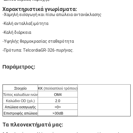
Χαρακτηριστικά γνωρίσματα:
-Χαμηλή εισαγωγή και πίσω απώλεια αντανάκλασης
-Καλή ανταλλαξιμότητα
-Καλή διάρκεια
-Υψηλής θερμοκρασίας σταθερότητα
-Πρότυπα: TelcordiaGR-326-πυρήνας.
Παράμετρος:
Στοιχείο
ΚΚ
(πολλαπλού τρόπου)
Τύπος καλωδίων ινών
OM4
Καλώδιο OD (χιλ.)
2.0
Απώλεια εισαγωγής
<0>
Επιστροφής απώλεια
>
30dB
Τα πλεονεκτήματά μας: