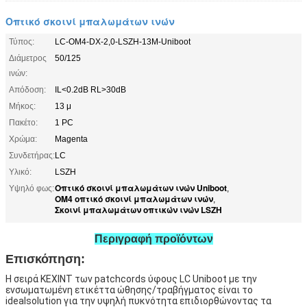
Οπτικό σκοινί μπαλωμάτων ινών
Τύπος:
LC-OM4-DX-2,0-LSZH-13M-Uniboot
Διάμετρος
50/125
ινών:
Απόδοση:
IL<0.2dB RL>30dB
Μήκος:
13 μ
Πακέτο:
1 PC
Χρώμα:
Magenta
Συνδετήρας:
LC
Υλικό:
LSZH
Οπτικό σκοινί μπαλωμάτων ινών Uniboot
Υψηλό φως:
,
OM4 οπτικό σκοινί μπαλωμάτων ινών
,
Σκοινί μπαλωμάτων οπτικών ινών LSZH
Περιγραφή προϊόντων
Επισκόπηση:
Η σειρά KEXINT των patchcords ύφους LC Uniboot με την 
ενσωματωμένη ετικέττα ώθησης/τραβήγματος είναι το 
idealsolution για την υψηλή πυκνότητα επιδιορθώνοντας τα 