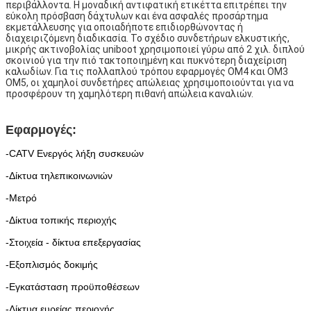
περιβάλλοντα. Η μοναδική αντιφατική ετικέττα επιτρέπει την 
εύκολη πρόσβαση δάχτυλων και ένα ασφαλές προσάρτημα 
εκμετάλλευσης για οποιαδήποτε επιδιορθώνοντας ή 
διαχειριζόμενη διαδικασία. Το σχέδιο συνδετήρων ελκυστικής, 
μικρής ακτινοβολίας uniboot χρησιμοποιεί γύρω από 2 χιλ. διπλού 
σκοινιού για την πιό τακτοποιημένη και πυκνότερη διαχείριση 
καλωδίων. Για τις πολλαπλού τρόπου εφαρμογές OM4 και OM3 
OM5, οι χαμηλοί συνδετήρες απώλειας χρησιμοποιούνται για να 
προσφέρουν τη χαμηλότερη πιθανή απώλεια καναλιών.
Εφαρμογές:
-CATV Ενεργός λήξη συσκευών
-Δίκτυα τηλεπικοινωνιών
-Μετρό
-Δίκτυα τοπικής περιοχής
-Στοιχεία - δίκτυα επεξεργασίας
-Εξοπλισμός δοκιμής
-Εγκατάσταση προϋποθέσεων
-Δίκτυα ευρείας περιοχής.