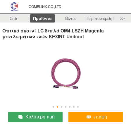
COMELINK CO.,LTD
Σπίτι
Προϊόντα
Βίντεο
Περίπου εμείς
>>
Οπτικό σκοινί LC διπλό OM4 LSZH Magenta
μπαλωμάτων ινών KEXINT Uniboot
Καλύτερη τιμή
επαφή