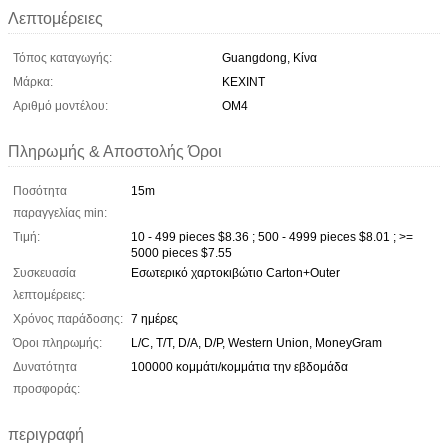
Λεπτομέρειες
Τόπος καταγωγής:
Guangdong, Κίνα
Μάρκα:
KEXINT
Αριθμό μοντέλου:
OM4
Πληρωμής & Αποστολής Όροι
Ποσότητα
15m
παραγγελίας min:
Τιμή:
10 - 499 pieces $8.36 ; 500 - 4999 pieces $8.01 ; >=
5000 pieces $7.55
Συσκευασία
Εσωτερικό χαρτοκιβώτιο Carton+Outer
λεπτομέρειες:
Χρόνος παράδοσης:
7 ημέρες
Όροι πληρωμής:
L/C, T/T, D/A, D/P, Western Union, MoneyGram
Δυνατότητα
100000 κομμάτι/κομμάτια την εβδομάδα
προσφοράς:
περιγραφή