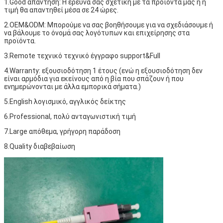
1.Good απάντηση: Η έρευνά σας σχετική με τα προϊόντα μας ή η 
τιμή θα απαντηθεί μέσα σε 24 ώρες.
2.OEM&ODM: Μπορούμε να σας βοηθήσουμε για να σχεδιάσουμε ή 
να βάλουμε το όνομά σας λογότυπων και επιχείρησης στα 
προϊόντα.
3.Remote τεχνικό τεχνικό έγγραφο support&Full
4.Warranty: εξουσιοδότηση 1 έτους (ενώ η εξουσιοδότηση δεν 
είναι αρμόδια για εκείνους από η βία που σπάζουν ή που 
ενημερώνονται με άλλα εμπορικά σήματα.)
5.English λογισμικό, αγγλικός δείκτης
6.Professional, πολύ ανταγωνιστική τιμή
7.Large απόθεμα, γρήγορη παράδοση
8.Quality διαβεβαίωση