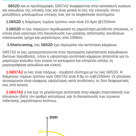
G652D
και οι προδιαγραφές G657A2 αναφέρονται στην κατασκευή γυαλιού
και καλωδίων της οπτικής ίνας και είναι γενικά οι ίνες της επιλογής στους
μολύβδους μπαλωμάτων οπτικής ίνας για τα singlemode συστήματα.
1.G652D
η διάμετρος τομέων τρόπου ινών είναι 10.4µm @1550nm.
2.G652D
οι ίνες παρέχουν περιθωριακά τη χαμηλότερη μετάδοση απώλειας, η
οποία είναι καλύτερη στη διευκόλυνση των μεγάλης απόστασης συνδέσεων
επικοινωνίας (μέχρι και μεγαλύτερος από 100km).
3.Shortcoming,
ίνες
G652D
έχει περιορίσει την αντίσταση κάμψεων.
G657A2 οι ίνες χρησιμοποιούνται στην προηγμένη εγκατάσταση καλωδιακών
δικτύων πρόσβασης, όπου η υψηλότερη αντίσταση κάμψεων απαιτείται για το
μικρότερο καλώδιο που ενώνει τα κοιλώματα και επιτρέπει επίσης τη
μικρογράφηση καλωδίων και υλικού.
1.G657A2
οι ίνες είναι πλήρως - συμβατό σύστημα με τις ίνες G652D. Η
διάμετρος τομέων τρόπου ινών G657A2 είναι 9.8µ το m@1550nm. Οι απώλειες
συναρμογών είναι ελαφρώς υψηλότερες κατά συνδετικός τις δύο διαφορετικές
ίνες από κοινού.
2.G657A2
η ίνα έχει τη μεγαλύτερη αντίσταση στην κάμψη (macrobend) των
απωλειών (δείτε τον αριθμό κατωτέρω), και τη διευκόλυνση των τεχνικών
επέκτασης χαμηλότερου κόστους.