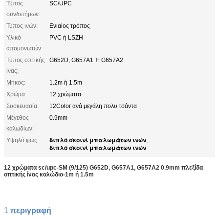
Τύπος
SC/UPC
συνδετήρων:
Τύπος ινών:
Ενιαίος τρόπος
Υλικό
PVC ή LSZH
απομονωτών:
Τύπος οπτικής
G652D, G657A1 Ή G657A2
ίνας:
Μήκος:
1.2m ή 1.5m
Χρώμα:
12 χρώματα
Συσκευασία:
12Color ανά μεγάλη πολυ τσάντα
Μέγεθος
0.9mm
καλωδίων:
διπλό σκοινί μπαλωμάτων ινών
Υψηλό φως:
,
διπλό σκοινί μπαλωμάτων ινών
12 χρώματα sc/upc-SM (9/125) G652D, G657A1, G657A2 0.9mm πλεξίδα
οπτικής ίνας καλώδιο-1m ή 1.5m
1
περιγραφή