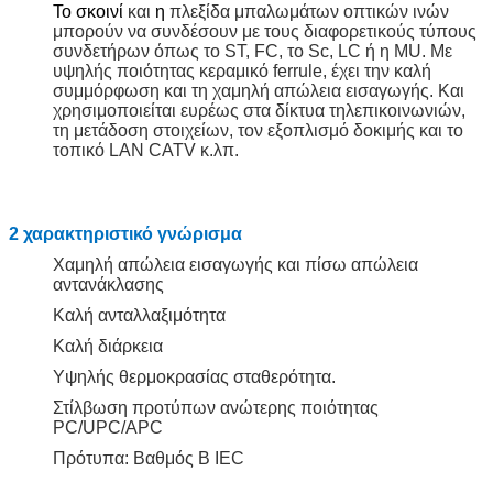
Το σκοινί
και
η
πλεξίδα
μπαλωμάτων οπτικών ινών
μπορούν να συνδέσουν με τους διαφορετικούς τύπους
συνδετήρων όπως το ST, FC, το Sc, LC ή η MU. Με
υψηλής ποιότητας κεραμικό ferrule, έχει την καλή
συμμόρφωση και τη χαμηλή απώλεια εισαγωγής. Και
χρησιμοποιείται ευρέως στα δίκτυα τηλεπικοινωνιών,
τη μετάδοση στοιχείων, τον εξοπλισμό δοκιμής και το
τοπικό LAN CATV κ.λπ.
2 χαρακτηριστικό γνώρισμα
Χαμηλή απώλεια εισαγωγής και πίσω απώλεια
αντανάκλασης
Καλή ανταλλαξιμότητα
Καλή διάρκεια
Υψηλής θερμοκρασίας σταθερότητα.
Στίλβωση προτύπων ανώτερης ποιότητας
PC/UPC/APC
Πρότυπα: Βαθμός Β IEC