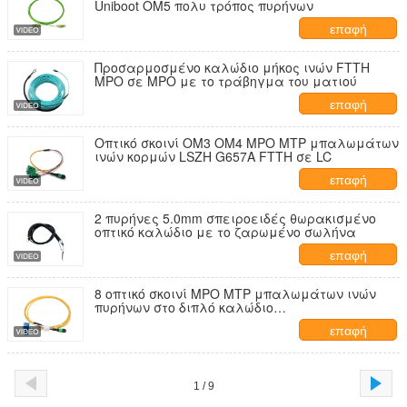
Uniboot OM5 πολυ τρόπος πυρήνων
επαφή
Προσαρμοσμένο καλώδιο μήκος ινών FTTH
MPO σε MPO με το τράβηγμα του ματιού
επαφή
Οπτικό σκοινί OM3 OM4 MPO MTP μπαλωμάτων
ινών κορμών LSZH G657A FTTH σε LC
επαφή
2 πυρήνες 5.0mm σπειροειδές θωρακισμένο
οπτικό καλώδιο με το ζαρωμένο σωλήνα
επαφή
8 οπτικό σκοινί MPO MTP μπαλωμάτων ινών
πυρήνων στο διπλό καλώδιο
ξεμπλοκαρίσματος LC
επαφή
1 / 9