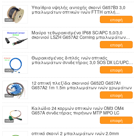
Υπαίθριο υψηλής αντοχής σκοινί G657B3 3,0
μπαλωμάτων οπτικών ινών FTTH απλή
κατασκευή Kevlar TPU
επαφή
Μαύρο τεθωρακισμένο IP68 SC/APC 5,0/3,0
σκοινιού LSZH G657A2 Corning μπαλωμάτων
ινών οπτικό
επαφή
Θωρακισμένος διπλός ινών οπτικός
μπαλωμάτων συνδετήρας 3,0 SOS DX LC/UPC
σκοινιού εσωτερικός
επαφή
12 οπτική πλεξίδα σκοινιού G652D G657A1
G657A2 1m 1.5m μπαλωμάτων ινών χρωμάτων
επαφή
Καλώδιο 24 κορμών οπτικών ινών OM3 OM4
G657A συνδετήρας πυρήνων MTP MPO LC
επαφή
οπτικό σκοινί 2 μπαλωμάτων ινών 2.0mm