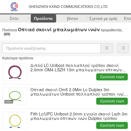
SHENZHEN KXIND COMMUNICATIONS CO.,LTD
Σπίτι
Προϊόντα
βίντεο
Σχετικά με εμάς
Επ
Οπτικό σκοινί μπαλωμάτων ινών
Ποιότητα
προμηθευτής.
(89)
Καλύτερα προϊόντα
Διπλό LC Uniboot πολλαπλού τρόπου σκοινί
2.0mm OM4 LSZH 13m μπαλωμάτων οπτικών
ινών KEXINT FTTx
Ερώτηση τώρα
Οπτικό σκοινί Om5 2.0Mm Lc Dulplex 3m
μπαλωμάτων Uniboot πολλαπλού τρόπου ινών
Ftth Kexint
Ερώτηση τώρα
Ftth Lc/UPC Uniboot 2.0mm ενιαίο σκοινί Lszh 3m
μπαλωμάτων οπτικών ινών Dulplex τρόπου
Ερώτηση τώρα