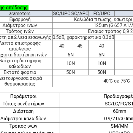
ης απόδοσης:
arameters
SC/UPC
SC/APC
FC/UPC
Εφαρμογή
Καλώδια πτώσης, εσωτερι
Διάμετρος ινών
125um (G.657 A1/
Τρόπος ινών
Ενιαίος τρόπος 0,9 2
στη απώλεια εισαγωγής
0.5dB, χαρακτηριστικό 0.3dB
Λεπτό επιστροφής
40
45
40
απώλειας
χιστη διατήρηση ινών
5N
5N
Ελάχιστη διατήρηση
10N
10N
καλωδίων
Εκτατό φορτίο
50N
50N
Λειτουργούσα σειρά
-40℃ σε 75℃
θερμοκρασίας
Παράμετροι
Προδιαγραφέ
Τύπος συνδετήρων
SC/LC/FC/S
Διάσταση
60mm
Διάμετροι καλωδίων
0.9/2.0/3.0m
Τρόπος ινών
SM/MM