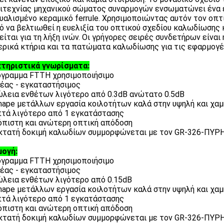
ιτεχνίας μηχανικού σώματος συναρμογών ενσωματώνει ένα 
υαλισμένο κεραμικό ferrule. Χρησιμοποιώντας αυτόν τον οπτ
ό να βελτιωθεί η ευελιξία του οπτικού σχεδίου καλωδίωσης
είται για τη λήξη ινών. Οι γρήγορες σειρές συνδετήρων είναι 
ρικά κτήρια και τα πατώματα καλωδίωσης για τις εφαρμογέ
τηριστικά γνωρίσματα:
όγραμμα FTTH χρησιμοποιήσιμο
μέας - εγκαταστήσιμος
ώλεια ενθέτων λιγότερο από 0.3dB ανώτατο 0.5dB
shape μετάλλων εργασία κοιλοτήτων καλά στην υψηλή και χα
πτά λιγότερο από 1 εγκατάστασης
ιόπιστη και ανώτερη οπτική απόδοση
εκτατή δοκιμή καλωδίων συμμορφώνεται με τον GR-326-ΠΥΡΗ
ογή:
όγραμμα FTTH χρησιμοποιήσιμο
μέας - εγκαταστήσιμος
ώλεια ενθέτων λιγότερο από 0.15dB
shape μετάλλων εργασία κοιλοτήτων καλά στην υψηλή και χα
πτά λιγότερο από 1 εγκατάστασης
ιόπιστη και ανώτερη οπτική απόδοση
εκτατή δοκιμή καλωδίων συμμορφώνεται με τον GR-326-ΠΥΡΗ