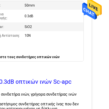
:
50mm
ια
0.3dB
ωγής:
ar:
SiO2
 Αντίσταση:
10N
στε τους συνδετήρες οπτικών ινών
.3dB οπτικών ινών Sc-apc
υνδετήρα ινών, γρήγορα συνδετήρας ινών
αστήσιμος συνδετήρας οπτικής ίνας που δεν
ο του κατοχυρωμένου με δίπλωμα