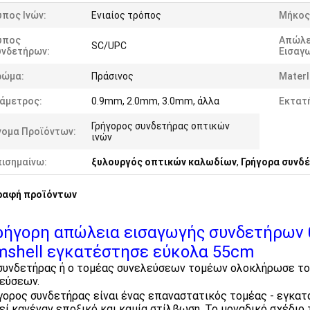
πος Ινών:
Ενιαίος τρόπος
Μήκος
ύπος
Απώλε
SC/UPC
υνδετήρων:
Εισαγ
ρώμα:
Πράσινος
Materl
ιάμετρος:
0.9mm, 2.0mm, 3.0mm, άλλα
Εκτατή
Γρήγορος συνδετήρας οπτικών
νομα Προϊόντων:
ινών
πισημαίνω:
ξυλουργός οπτικών καλωδίων
,
Γρήγορα συνδέ
ραφή προϊόντων
ρήγορη απώλεια εισαγωγής συνδετήρων 0
mshell εγκατέστησε εύκολα 55cm
δετήρας ή ο τομέας συνελεύσεων τομέων ολοκλήρωσε το σ
εύσεων.
γορος συνδετήρας είναι ένας επαναστατικός τομέας - εγκατ
εί κανέναν εποξικό και καμία στίλβωση. Το μοναδικό σχέδι