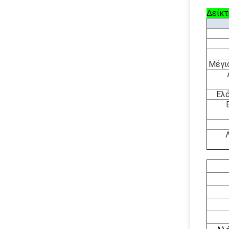
Δείκτ
Μέγι
Ελά