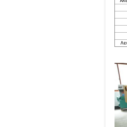
Αλ
Λε