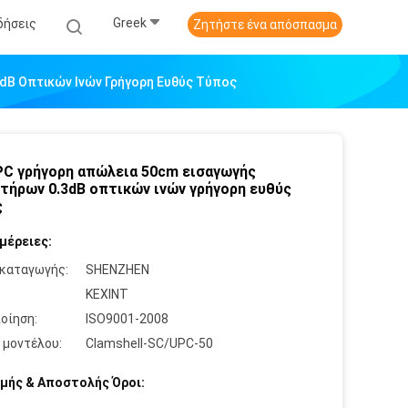
Greek
δήσεις
Ζητήστε ένα απόσπασμα
dB Οπτικών Ινών Γρήγορη Ευθύς Τύπος
C γρήγορη απώλεια 50cm εισαγωγής
τήρων 0.3dB οπτικών ινών γρήγορη ευθύς
ς
μέρειες:
καταγωγής:
SHENZHEN
:
KEXINT
οίηση:
ISO9001-2008
 μοντέλου:
Clamshell-SC/UPC-50
μής & Αποστολής Όροι: