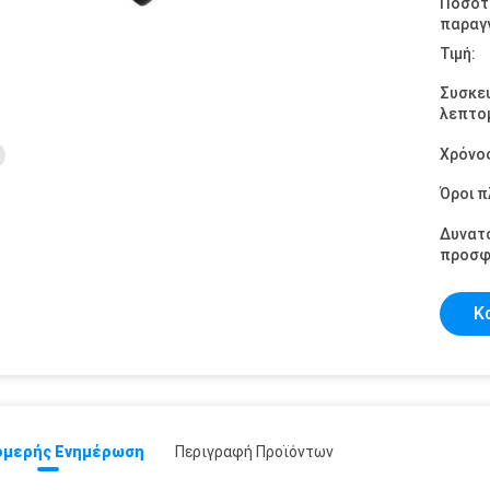
Ποσότ
παραγγ
Τιμή:
Συσκε
λεπτομ
Χρόνο
Όροι 
Δυνατ
προσφ
Κ
μερής Ενημέρωση
Περιγραφή Προϊόντων