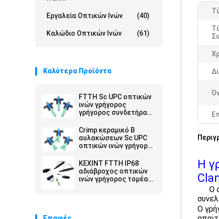
Τύ
Εργαλεία Οπτικών Ινών
(40)
Τ
Καλώδιο Οπτικών Ινών
(61)
Σ
Χ
Καλύτερα Προϊόντα
Δ
Ό
FTTH Sc UPC οπτικών
ινών γρήγορος
γρήγορος συνδετήρας
Ε
200 τρόπου SC/UPC
συνδετήρων ενιαίος
Crimp κεραμικό Β
κεραμική Β αυλάκωση
Περιγ
αυλακώσεων Sc UPC
του S
οπτικών ινών γρήγορο
εργαλείο τρόπου
FTTH συνδετήρων
Η γ
KEXINT FTTH IP68
γρήγορο ενιαίο
αδιάβροχος οπτικών
Cla
ινών γρήγορος τομέας
Sc συνδετήρων ΜΊΝΙ -
Ο συν
εγκαταστήσιμος
συνελ
Ο γρή
απαιτ
Επαφές