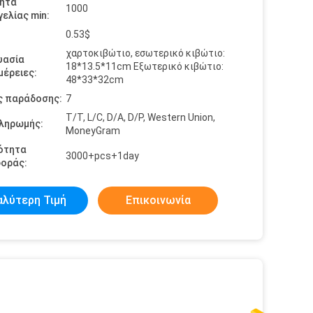
ητα
1000
ελίας min:
0.53$
χαρτοκιβώτιο, εσωτερικό κιβώτιο:
υασία
18*13.5*11cm Εξωτερικό κιβώτιο:
έρειες:
48*33*32cm
ς παράδοσης:
7
T/T, L/C, D/A, D/P, Western Union,
πληρωμής:
MoneyGram
ότητα
3000+pcs+1day
οράς:
αλύτερη Τιμή
Επικοινωνία