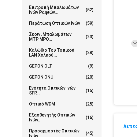
Επιτροπή Μπαλωμάτων
(52)
Ινών Ραφιών...
Περάτωση Οπτικών Ινών
(59)
Σκοινί Μπαλωμάτων
(23)
MTP MPO...
Καλώδιο Του Τοπικού
(28)
LAN Χαλκού...
GEPON OLT
(9)
GEPON ONU
(20)
Ενότητα Οπτικών Ινών
(15)
SFP...
Οπτικό WDM
(25)
Εξασθενητής Οπτικών
(16)
Ινών...
Λεπτο
Προσαρμοστές Οπτικών
(45)
Ινών...