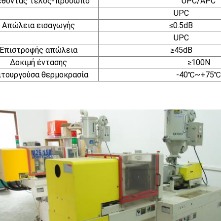
έθοντας τέλος-πρόσωπο
UPC/APC
UPC
Απώλεια εισαγωγής
≤0.5dB
UPC
Επιστροφής απώλεια
≥45dB
Δοκιμή έντασης
≥100N
ιτουργούσα θερμοκρασία
-40℃~+75℃