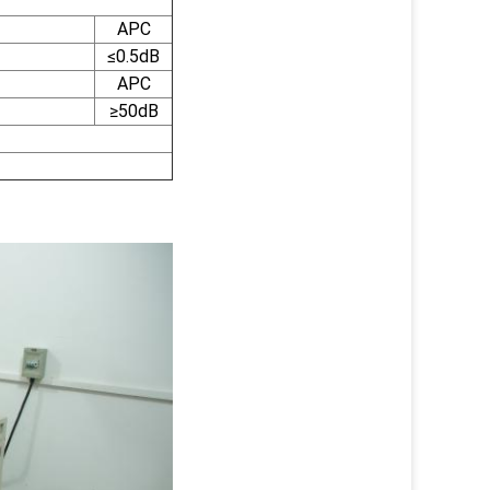
APC
≤0.5dB
APC
≥50dB