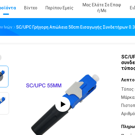
Μας Ελάτε Σε Επαφ
ροϊόντα
Βίντεο
Περίπου Εμείς
Ει
Ή Με
ν Ινών
SC/UPC Γρήγορη Απώλεια 50cm Εισαγωγής Συνδετήρων 0.3
SC/UP
συνδε
τύπο
Λεπτο
Τόπος 
Μάρκα
Πιστοπ
Αριθμό
Πληρω