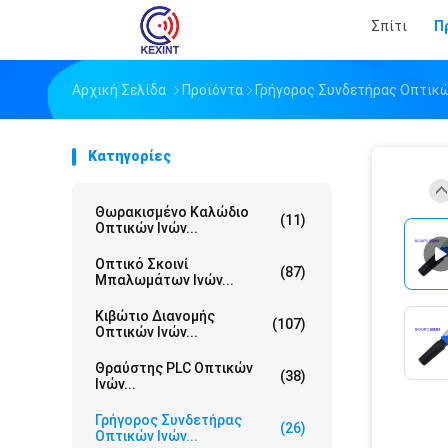
Σπίτι
Π
Αρχική Σελίδα
Προϊόντα
Γρήγορος Συνδετήρας Οπτικώ
Κατηγορίες
Θωρακισμένο Καλώδιο
(11)
Οπτικών Ινών...
Οπτικό Σκοινί
(87)
Μπαλωμάτων Ινών...
Κιβώτιο Διανομής
(107)
Οπτικών Ινών...
Θραύστης PLC Οπτικών
(38)
Ινών...
Γρήγορος Συνδετήρας
(26)
Οπτικών Ινών...