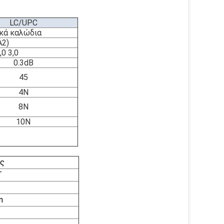
LC/UPC
κά καλώδια
A2)
,0 3,0
0.3dB
45
4N
8N
10N
ς
T
m