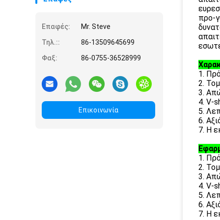
ευρεσ
προ-γ
Επαφές:
Mr. Steve
δυνατ
απαιτ
Τηλ.::
86-13509645699
εσωτε
Φαξ:
86-0755-36528999
Χαρακ
1. Πρ
2. Το
3. Απ
4. V-
Επικοινωνία
5. Λε
6. Αξ
7. Η 
Εφαρμ
1. Πρ
2. Το
3. Απ
4. V-
5. Λε
6. Αξ
7. Η 