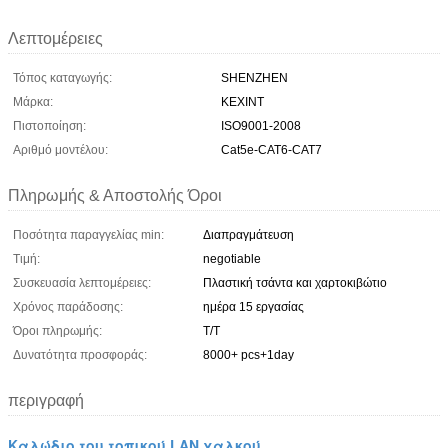
Λεπτομέρειες
Τόπος καταγωγής:
SHENZHEN
Μάρκα:
KEXINT
Πιστοποίηση:
ISO9001-2008
Αριθμό μοντέλου:
Cat5e-CAT6-CAT7
Πληρωμής & Αποστολής Όροι
Ποσότητα παραγγελίας min:
Διαπραγμάτευση
Τιμή:
negotiable
Συσκευασία λεπτομέρειες:
Πλαστική τσάντα και χαρτοκιβώτιο
Χρόνος παράδοσης:
ημέρα 15 εργασίας
Όροι πληρωμής:
T/T
Δυνατότητα προσφοράς:
8000+ pcs+1day
περιγραφή
Καλώδιο του τοπικού LAN χαλκού