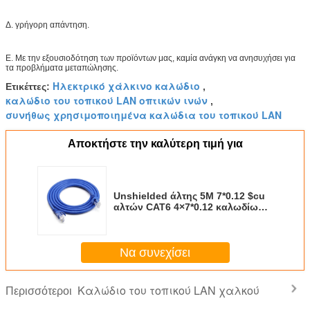
Δ. γρήγορη απάντηση.
Ε. Με την εξουσιοδότηση των προϊόντων μας, καμία ανάγκη να ανησυχήσει για
τα προβλήματα μεταπώλησης.
Ηλεκτρικό χάλκινο καλώδιο
Ετικέττες:
,
καλώδιο του τοπικού LAN οπτικών ινών
,
συνήθως χρησιμοποιημένα καλώδια του τοπικού LAN
Αποκτήστε την καλύτερη τιμή για
Unshielded άλτης 5M 7*0.12 $cu
αλτών CAT6 4×7*0.12 καλωδίων
RJ45 RJ11 του τοπικού LAN
χαλκού Cat6 UTP
Να συνεχίσει
Καλώδιο του τοπικού LAN χαλκού
Περισσότεροι