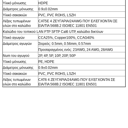
Υλικό μόνωσης
HDPE
Διάμετρος μόνωσης
0.9±0.02mm
Υλικό σακακιών
PVC, PVC ROHS, LSZH
Λέξεις τυπωμένων
CAT5E 4 ΖΕΥΓΑΡΙΑ/24AWG ΠΟΥ ΕΛΈΓΧΟΝΤΑΙ ΣΕ
υλών στο καλώδιο
EIA/TIA 568B.2 ISO/IEC 11801 EN501
Καλώδιο του τοπικού LAN FTP SFTP Cat6 UTP, καλώδιο δικτύων
Υλικό αγωγών
CCA25%, Copper100%, CCAG40%
Διάμετρος αγωγών
Στερεός: 0.5mm, 0.56mm, 0.57mm
Προσαραγμένος ενός: 23AWG, 24 AWG, 28AWG
Num του αγωγού
2P, 4P, 5P, 10P, 20P, 50P
Υλικό μόνωσης
PE, HDPE
Διάμετρος μόνωσης
0.9±0.02mm
Υλικό σακακιών
PVC, PVC ROHS, LSZH
Λέξεις τυπωμένων
CAT6 4 ΖΕΥΓΑΡΙΑ/24AWG ΠΟΥ ΕΛΈΓΧΟΝΤΑΙ ΣΕ
υλών στο καλώδιο
EIA/TIA 568B.2 ISO/IEC 11801 EN501