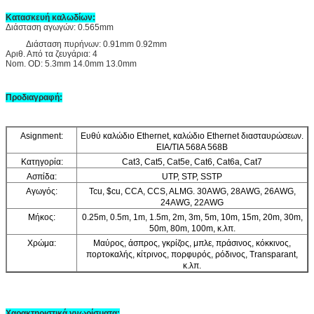
Κατασκευή καλωδίων:
Διάσταση αγωγών: 0.565mm
Διάσταση πυρήνων: 0.91mm 0.92mm
Αριθ. Από τα ζευγάρια: 4
Nom. OD: 5.3mm 14.0mm 13.0mm
Προδιαγραφή:
Asignment:
Ευθύ καλώδιο Ethernet, καλώδιο Ethernet διασταυρώσεων.
EIA/TIA 568A 568B
Κατηγορία:
Cat3, Cat5, Cat5e, Cat6, Cat6a, Cat7
Ασπίδα:
UTP, STP, SSTP
Αγωγός:
Tcu, $cu, CCA, CCS, ALMG. 30AWG, 28AWG, 26AWG,
24AWG, 22AWG
Μήκος:
0.25m, 0.5m, 1m, 1.5m, 2m, 3m, 5m, 10m, 15m, 20m, 30m,
50m, 80m, 100m, κ.λπ.
Χρώμα:
Μαύρος, άσπρος, γκρίζος, μπλε, πράσινος, κόκκινος,
πορτοκαλής, κίτρινος, πορφυρός, ρόδινος, Transparant,
κ.λπ.
Χαρακτηριστικά γνωρίσματα: