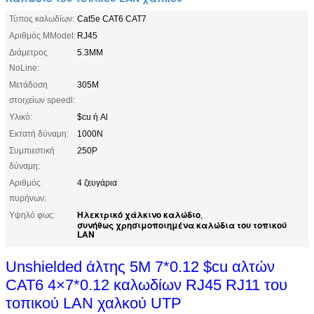
Τύπος καλωδίων:
Cat5e CAT6 CAT7
Αριθμός MModel:
RJ45
Διάμετρος
5.3MM
NoLine:
Μετάδοση
305M
στοιχείων speedl:
Υλικό:
$cu ή Al
Εκτατή δύναμη:
1000N
Συμπιεστική
250P
δύναμη:
Αριθμός
4 ζευγάρια
πυρήνων:
Ηλεκτρικό χάλκινο καλώδιο
Υψηλό φως:
,
συνήθως χρησιμοποιημένα καλώδια του τοπικού
LAN
Unshielded άλτης 5M 7*0.12 $cu αλτών
CAT6 4×7*0.12 καλωδίων RJ45 RJ11 του
τοπικού LAN χαλκού UTP