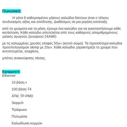
Περιγραφή:
Η γάτα 6 καθορισμένου μήκους καλώδια δικτύων είναι ο τέλειος
συνδυασμός αξίας και απόδοσης. Διαθέσιμος σε μια μεγάλη κατάταξη
από τα χρώματα και τα μήκη, έχουμε ένα καλώδιο για να εγκαταστήσουμε κάθε
κατάσταση. Κάθε καλώδιο αποτελείται από τους καθαρούς απαριθμημένους
χαλκός αγωγούς ζευγαριού 24AWG
με τις καλυμμένες χρυσός επαφές 50u» (κοντό σώμα). Τα περισσότερα καλώδια
προϋπολογισμών skimp με 10u». Κάθε καλώδιο χαρακτηρίζει το χρώμα που
αντιστοιχείται, snagless,
μπότες ανακούφισης πίεσης.
Εφαρμογή:
Ethernet
10 βάση-τ
100 βάση-T4
ATM, TP-PMD
Seppch
Τηλέφωνο
Πολυμέσα
Καλωδίωση κορμών