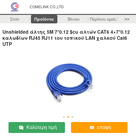
COMELINK CO.,LTD
Σπίτι
Προϊόντα
Βίντεο
Περίπου εμείς
>>
Unshielded άλτης 5M 7*0.12 $cu αλτών CAT6 4×7*0.12
καλωδίων RJ45 RJ11 του τοπικού LAN χαλκού Cat6
UTP
Καλύτερη τιμή
επαφή