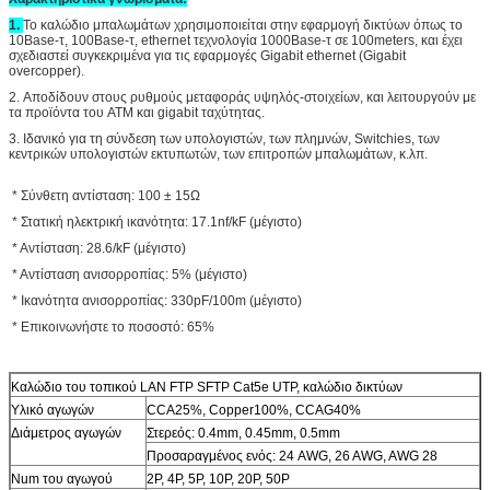
1.
Το καλώδιο μπαλωμάτων χρησιμοποιείται στην εφαρμογή δικτύων όπως το
10Base-τ, 100Base-τ, ethernet τεχνολογία 1000Base-τ σε 100meters, και έχει
σχεδιαστεί συγκεκριμένα για τις εφαρμογές Gigabit ethernet (Gigabit
overcopper).
2.
Αποδίδουν στους ρυθμούς μεταφοράς υψηλός-στοιχείων, και λειτουργούν με
τα προϊόντα του ATM και gigabit ταχύτητας.
3.
Ιδανικό για τη σύνδεση των υπολογιστών, των πλημνών, Switchies, των
κεντρικών υπολογιστών εκτυπωτών, των επιτροπών μπαλωμάτων, κ.λπ.
* Σύνθετη αντίσταση: 100 ± 15Ω
* Στατική ηλεκτρική ικανότητα: 17.1nf/kF (μέγιστο)
* Αντίσταση: 28.6/kF (μέγιστο)
* Αντίσταση ανισορροπίας: 5% (μέγιστο)
* Ικανότητα ανισορροπίας: 330pF/100m (μέγιστο)
* Επικοινωνήστε το ποσοστό: 65%
Καλώδιο του τοπικού LAN FTP SFTP Cat5e UTP, καλώδιο δικτύων
Υλικό αγωγών
CCA25%, Copper100%, CCAG40%
Διάμετρος αγωγών
Στερεός: 0.4mm, 0.45mm, 0.5mm
Προσαραγμένος ενός: 24 AWG, 26 AWG, AWG 28
Num του αγωγού
2P, 4P, 5P, 10P, 20P, 50P