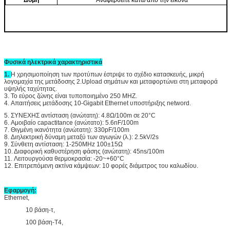
Δομή
Αναφερθείτε κάτω από την εικόνα
Φυσικά ηλεκτρικά χαρακτηριστικά
1.
Η χρησιμοποίηση των προτύπων έστριψε το σχέδιο κατασκευής, μικρή
λογομαχία της μετάδοσης 2.Upload σημάτων και μεταφορτώνει στη μεταφορά
υψηλής ταχύτητας.
3. Το εύρος ζώνης είναι τυποποιημένο 250 MHZ.
4. Απαιτήσεις μετάδοσης 10-Gigabit Ethernet υποστήριξης netword.
5. ΣΥΝΕΧΗΣ αντίσταση (ανώτατη): 4.8Ω/100m σε 20°C
6. Αμοιβαίο capactitance (ανώτατο): 5.6nF/100m
7. Θιγμένη ικανότητα (ανώτατη): 330pF/100m
8. Διηλεκτρική δύναμη μεταξύ των αγωγών (λ.): 2.5kV/2s
9. Σύνθετη αντίσταση: 1-250MHz 100±15Ω
10. Διαφορική καθυστέρηση φάσης (ανώτατη): 45ns/100m
11. Λειτουργούσα θερμοκρασία: -20~+60°C
12. Επιτρεπόμενη ακτίνα κάμψεων: 10 φορές διάμετρος του καλωδίου.
Εφαρμογή:
Ethernet,
10 βάση-τ,
100 βάση-T4,