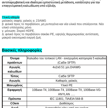
αντιπαρεμβατική και ιδιαίτερα εμπιστευτική μετάδοση, κατάλληλη για την
επαγγελματική καλωδίωση υπό εξέλιξη.
Υλική οδηγία
μαλακός σαφής χαλκός α. 23AWG
β. φιλικά προς το περιβάλλον, μη ρυπογόνα και νέα υλικά που επιλέγονται. Νέο
υλικό υπόσχεσης μόνο.
γ. μόνωση: Στερεό HDPE.
Δ. φιλικό προς το περιβάλλον σακάκι PE, υψηλής θερμοκρασίας αντίσταση,
μακριά οικονομικά ενεργή ζωή.
Βασικές πληροφορίες
Όνομα
Καλώδιο του τοπικού LAN - ενισχυμένη κατηγορία 5 καλώδια
προϊόντων
(Cat5e SFTP)
Αγωγός
4x2x0.51 χιλ./24AWG
καλωδίων
Τύπος
Cat5e SFTP
Αγωγός
Καθαρός χαλκός
Μονωμένος
Υλικό PE
Εφαρμογή
10Base-T4,
100Base-T4,
100Base-TX, 100Base-VG-
ANYLAN ......
Πρότυπα
IEC 11801, TIA/EIA 568-Β
COem
Διαθέσιμος