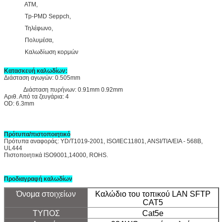
ATM,
Tp-PMD Seppch,
Τηλέφωνο,
Πολυμέσα,
Καλωδίωση κορμών
Κατασκευή καλωδίων:
Διάσταση αγωγών: 0.505mm
Διάσταση πυρήνων: 0.91mm 0.92mm
Αριθ. Από τα ζευγάρια: 4
OD: 6.3mm
Πρότυπα/πιστοποιητικό
Πρότυπα αναφοράς: YD/T1019-2001, ISO/IEC11801, ANSI/TIA/EIA - 568B,
UL444
Πιστοποιητικά ISO9001,14000, ROHS.
Προδιαγραφή καλωδίων
Όνομα στοιχείων
Καλώδιο του τοπικού LAN SFTP
CAT5
ΤΥΠΟΣ
Cat5e