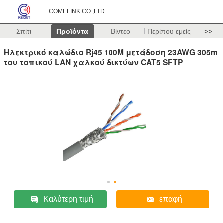
COMELINK CO.,LTD
Σπίτι
Προϊόντα
Βίντεο
Περίπου εμείς
>>
Ηλεκτρικό καλώδιο Rj45 100M μετάδοση 23AWG 305m
του τοπικού LAN χαλκού δικτύων CAT5 SFTP
Καλύτερη τιμή
επαφή