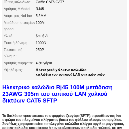
Τύπος καλωδίων:
Cat5e CAT6 CAT7
Αριθμός MModel:
RJ45
Διάμετρος NoLine:
5.3MM
Μετάδοση στοιχείων
100M
speedl:
Υλικό:
$cu ή Al
Εκτατή δύναμη:
1000N
Συμπιεστική
250P
δύναμη:
Αριθμός πυρήνων:
4 ζευγάρια
Ηλεκτρικό χάλκινο καλώδιο
Υψηλό φως:
,
καλώδιο του τοπικού LAN οπτικών ινών
Ηλεκτρικό καλώδιο Rj45 100M μετάδοση
23AWG 305m του τοπικού LAN χαλκού
δικτύων CAT5 SFTP
Το διπλάσιο προστάτευσε το στριμμένο ζευγάρι (SFTP), προσθέτοντας ένα
στρώμα του πλεγμένου πλέγματος βάσει του φύλλου αλουμινίου αργιλίου.
Συνήθως χρησιμοποιείται το πλεγμένο καλώδιο πλέγμα αργίλιο-μαγνήσιου,
επίσης καλώδιο κασσίτερου ή κονσερβοποιημένο καλώδιο χαλκού, με την