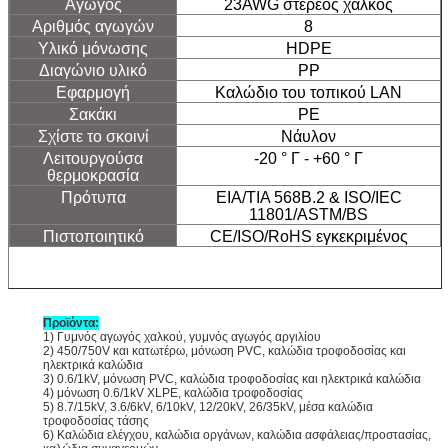
Αγωγός
23AWG στερεός χαλκός
Αριθμός αγωγών
8
Υλικό μόνωσης
HDPE
Διαγώνιο υλικό
PP
Εφαρμογή
Καλώδιο του τοπικού LAN
Σακάκι
PE
Σχίστε το σκοινί
Νάυλον
Λειτουργούσα
-20 ° Γ - +60 ° Γ
θερμοκρασία
Πρότυπα
EIA/TIA 568B.2 & ISO/IEC
11801/ASTM/BS
Πιστοποιητικό
CE/ISO/RoHS εγκεκριμένος
Προϊόντα:
1) Γυμνός αγωγός χαλκού, γυμνός αγωγός αργιλίου
2) 450/750V και κατωτέρω, μόνωση PVC, καλώδια τροφοδοσίας και
ηλεκτρικά καλώδια
3) 0.6/1kV, μόνωση PVC, καλώδια τροφοδοσίας και ηλεκτρικά καλώδια
4) μόνωση 0.6/1kV XLPE, καλώδια τροφοδοσίας
5) 8.7/15kV, 3.6/6kV, 6/10kV, 12/20kV, 26/35kV, μέσα καλώδια
τροφοδοσίας τάσης
6) Καλώδια ελέγχου, καλώδια οργάνων, καλώδια ασφάλειας/προστασίας,