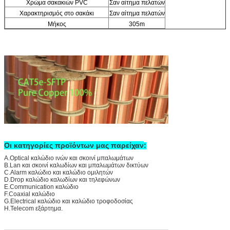
Χρώμα σακακιών PVC
Σαν αίτημα πελατών
Χαρακτηρισμός στο σακάκι
Σαν αίτημα πελατών
Μήκος
305m
Οι κατηγορίες προϊόντων μας παρείχαν
:
A.Optical καλώδιο ινών και σκοινί μπαλωμάτων
B.Lan και σκοινί καλωδίων και μπαλωμάτων δικτύων
C.Alarm καλώδιο και καλώδιο ομιλητών
D.Drop καλώδιο καλωδίων και τηλεφώνων
E.Communication καλώδιο
F.Coaxial καλώδιο
G.Electrical καλώδιο και καλώδιο τροφοδοσίας
H.Telecom εξάρτημα.