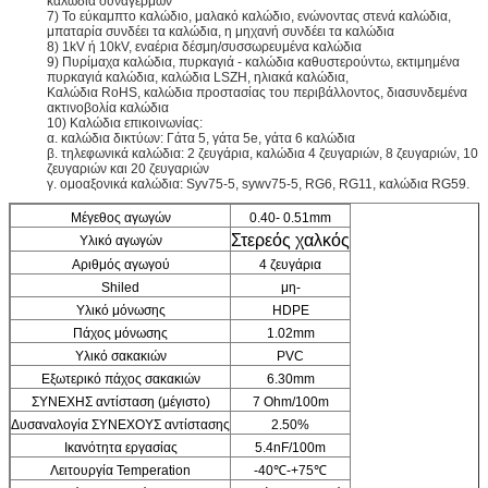
καλώδια συναγερμών
7) Το εύκαμπτο καλώδιο, μαλακό καλώδιο, ενώνοντας στενά καλώδια,
μπαταρία συνδέει τα καλώδια, η μηχανή συνδέει τα καλώδια
8) 1kV ή 10kV, εναέρια δέσμη/συσσωρευμένα καλώδια
9) Πυρίμαχα καλώδια, πυρκαγιά - καλώδια καθυστερούντω, εκτιμημένα
πυρκαγιά καλώδια, καλώδια LSZH, ηλιακά καλώδια,
Καλώδια RoHS, καλώδια προστασίας του περιβάλλοντος, διασυνδεμένα
ακτινοβολία καλώδια
10) Καλώδια επικοινωνίας:
α. καλώδια δικτύων: Γάτα 5, γάτα 5e, γάτα 6 καλώδια
β. τηλεφωνικά καλώδια: 2 ζευγάρια, καλώδια 4 ζευγαριών, 8 ζευγαριών, 10
ζευγαριών και 20 ζευγαριών
γ. ομοαξονικά καλώδια: Syv75-5, sywv75-5, RG6, RG11, καλώδια RG59.
Μέγεθος αγωγών
0.40- 0.51mm
Στερεός χαλκός
Υλικό αγωγών
Αριθμός αγωγού
4 ζευγάρια
Shiled
μη-
Υλικό μόνωσης
HDPE
Πάχος μόνωσης
1.02mm
Υλικό σακακιών
PVC
Εξωτερικό πάχος σακακιών
6.30mm
ΣΥΝΕΧΗΣ αντίσταση (μέγιστο)
7 Ohm/100m
Δυσαναλογία ΣΥΝΕΧΟΥΣ αντίστασης
2.50%
Ικανότητα εργασίας
5.4nF/100m
Λειτουργία Temperation
-40℃-+75℃