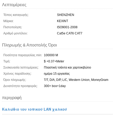
Λεπτομέρειες
Τόπος καταγωγής:
SHENZHEN
Μάρκα:
KEXINT
Πιστοποίηση:
ISO9001-2008
Αριθμό μοντέλου:
Cat5e CAT6 CAT7
Πληρωμής & Αποστολής Όροι
Ποσότητα παραγγελίας min:
100000 Μ
Τιμή:
$ +0.37+Meter
Συσκευασία λεπτομέρειες:
Πλαστική τσάντα και χαρτοκιβώτιο
Χρόνος παράδοσης:
ημέρα 15 εργασίας
Όροι πληρωμής:
T/T, D/A, D/P, L/C, Western Union, MoneyGram
Δυνατότητα προσφοράς:
300+ box+1day
περιγραφή
Καλώδιο του τοπικού LAN χαλκού