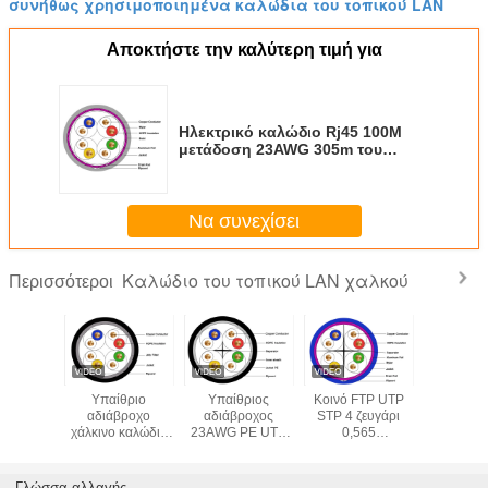
συνήθως χρησιμοποιημένα καλώδια του τοπικού LAN
Αποκτήστε την καλύτερη τιμή για
Ηλεκτρικό καλώδιο Rj45 100M
μετάδοση 23AWG 305m του
τοπικού LAN χαλκού δικτύων
CAT5 SFTP
Να συνεχίσει
Καλώδιο του τοπικού LAN χαλκού
Περισσότεροι
ισμένο
Υπαίθριο
Υπαίθριος
Κοινό FTP UTP
Ηλεκτρ
αλωδίων
αδιάβροχο
αδιάβροχος
STP 4 ζευγάρι
καλώδιο
t5e Cat6
χάλκινο καλώδιο
23AWG PE UTP
0,565
100M με
πτικών
PE Cat5e,
Cat6 Ethernet
υπολογιστών Cat6
23AWG 30
TP STP
προστατευμένη
αγωγός υψηλής
καλωδίων δικτύων
τοπικο
 UTP
υψηλή ταχύτητα
ταχύτητας
του τοπικού LAN
χαλκού δ
Γλώσσα αλλαγής