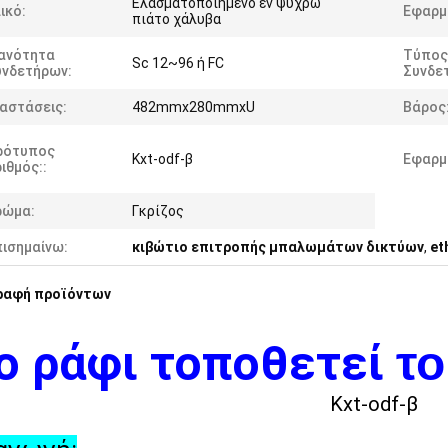
Ελασματοποιημένο εν ψυχρώ
ικό:
Εφαρμ
πιάτο χάλυβα
κανότητα
Τύπος
Sc 12~96 ή FC
υνδετήρων:
Συνδε
αστάσεις:
482mmx280mmxU
Βάρος
ρότυπος
Kxt-odf-β
Εφαρμ
ιθμός::
ρώμα:
Γκρίζος
πισημαίνω:
κιβώτιο επιτροπής μπαλωμάτων δικτύων
,
et
ραφή προϊόντων
ο ράφι τοποθετεί
το
Kxt-odf-β