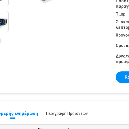
Ποσότ
παραγγ
Τιμή:
Συσκε
λεπτομ
Χρόνο
Όροι 
Δυνατ
προσφ
Κ
μερής Ενημέρωση
Περιγραφή Προϊόντων