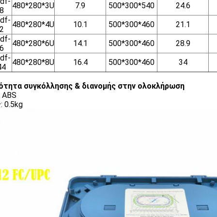
df-
480*280*3U
7.9
500*300*540
24.6
8
df-
480*280*4U
10.1
500*300*460
21.1
2
df-
480*280*6U
14.1
500*300*460
28.9
6
df-
480*280*8U
16.4
500*300*460
34
44
ότητα συγκόλλησης & διανομής στην ολοκλήρωση
: ABS
: 0.5kg