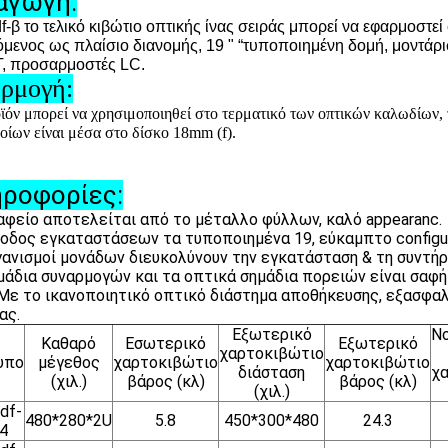
αγωγή:
f-β το τελικό κιβώτιο οπτικής ίνας σειράς μπορεί να εφαρμοστε
όμενος ως πλαίσιο διανομής, 19 " “τυποποιημένη δομή, μοντάρι
T, προσαρμοστές LC.
ρμογή:
ϊόν μπορεί να χρησιμοποιηθεί στο τερματικό των οπτικών καλωδίων,
οίων είναι μέσα στο δίσκο 18mm (
f
).
ροφορίες:
αφείο αποτελείται από το μέταλλο φύλλων, καλό appearanc.
οδος εγκαταστάσεων τα τυποποιημένα 19, εύκαμπτο configur
γανισμοί μονάδων διευκολύνουν την εγκατάσταση & τη συντή
μάδια συναρμογών και τα οπτικά σημάδια πορειών είναι σαφή 
 το ικανοποιητικό οπτικό διάστημα αποθήκευσης, εξασφαλί
ας.
Εξωτερικό
No
Καθαρό
Εσωτερικό
Εξωτερικό
χαρτοκιβώτιο
υπο
μέγεθος
χαρτοκιβώτιο
χαρτοκιβώτιο
διάσταση
χ
(χιλ.)
βάρος (κλ)
βάρος (κλ)
(χιλ.)
df-
480*280*2U
5.8
450*300*480
24.3
4