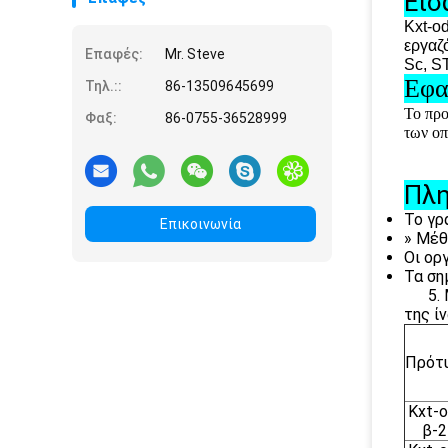
Εισ
Kxt-od
εργαζ
Επαφές:
Mr. Steve
Sc, S
Εφα
Τηλ.::
86-13509645699
Το προ
Φαξ:
86-0755-36528999
των οπ
Πλη
Το γρ
Επικοινωνία
» Μέθ
Οι ορ
Τα ση
5. Με
της ίν
Πρότ
Kxt-o
β-2