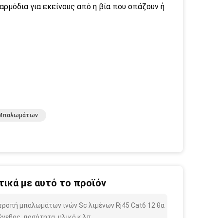
 αρμόδια για εκείνους από η βία που σπάζουν ή
ς Μπαλωμάτων
ικά με αυτό το προϊόν
τροπή μπαλωμάτων ινών Sc λιμένων Rj45 Cat6 12 θα
γεθος, ποσότητα, υλικό κ.λπ.