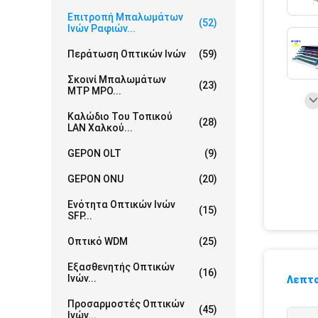
Επιτροπή Μπαλωμάτων
(52)
Ινών Ραφιών...
Περάτωση Οπτικών Ινών
(59)
Σκοινί Μπαλωμάτων
(23)
MTP MPO...
Καλώδιο Του Τοπικού
(28)
LAN Χαλκού...
GEPON OLT
(9)
GEPON ONU
(20)
Ενότητα Οπτικών Ινών
(15)
SFP...
Οπτικό WDM
(25)
Εξασθενητής Οπτικών
(16)
Ινών...
Λεπτο
Προσαρμοστές Οπτικών
(45)
Ινών...