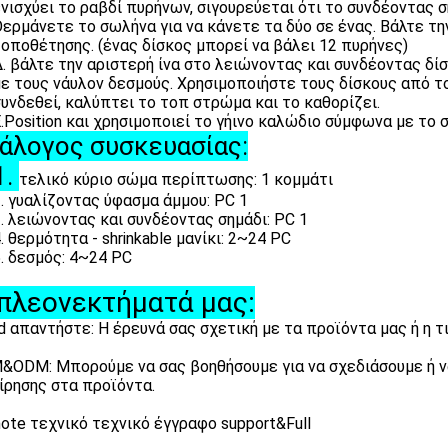
νισχύει το ραβδί πυρήνων, σιγουρεύεται ότι το συνδέοντας σ
ερμάνετε το σωλήνα για να κάνετε τα δύο σε ένας. Βάλτε τ
οποθέτησης. (ένας δίσκος μπορεί να βάλει 12 πυρήνες)
. βάλτε την αριστερή ίνα στο λειώνοντας και συνδέοντας δί
ε τους νάυλον δεσμούς. Χρησιμοποιήστε τους δίσκους από τ
υνδεθεί, καλύπτει το τοπ στρώμα και το καθορίζει.
ition και χρησιμοποιεί το γήινο καλώδιο σύμφωνα με το 
άλογος συσκευασίας:
1.
τελικό κύριο σώμα περίπτωσης: 1 κομμάτι
. γυαλίζοντας ύφασμα άμμου: PC 1
. λειώνοντας και συνδέοντας σημάδι: PC 1
. θερμότητα - shrinkable μανίκι: 2~24 PC
εσμός: 4~24 PC
πλεονεκτήματά μας:
d απαντήστε: Η έρευνά σας σχετική με τα προϊόντα μας ή η τ
&ODM: Μπορούμε να σας βοηθήσουμε για να σχεδιάσουμε ή ν
ίρησης στα προϊόντα.
ote τεχνικό τεχνικό έγγραφο support&Full