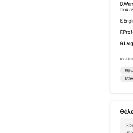
D.War
που ε
E.Eng
F.Pro
G.Lar
ετικέτ
Κιβ
Eth
Θέλε
Ik 
μπο