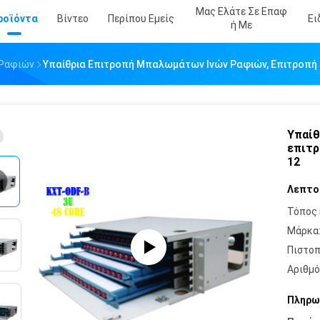
Μας Ελάτε Σε Επαφ
ροϊόντα
Βίντεο
Περίπου Εμείς
Ει
Ή Με
 Ραφιών
Υπαίθρια Επιτροπή Μπαλωμάτων Ινών Ραφιών, Επιτροπή 
Υπαίθ
επιτρ
12
Λεπτο
Τόπος 
Μάρκα
Πιστοπ
Αριθμό
Πληρω