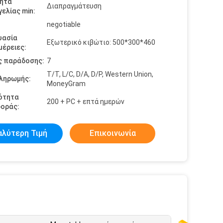
ητα
Διαπραγμάτευση
ελίας min:
negotiable
υασία
Εξωτερικό κιβώτιο: 500*300*460
έρειες:
ς παράδοσης:
7
T/T, L/C, D/A, D/P, Western Union,
πληρωμής:
MoneyGram
ότητα
200 + PC + επτά ημερών
οράς:
αλύτερη Τιμή
Επικοινωνία