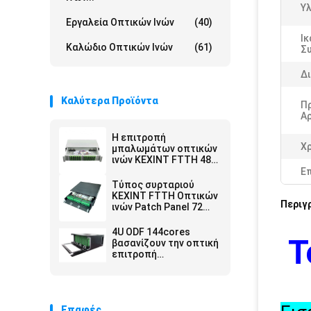
Υλ
Εργαλεία Οπτικών Ινών
(40)
Ι
Καλώδιο Οπτικών Ινών
(61)
Σ
Δι
Καλύτερα Προϊόντα
Π
Αρ
Η επιτροπή
Χ
μπαλωμάτων οπτικών
ινών KEXINT FTTH 48
ράφι Sc LC ODF
Ε
λιμένων 2U τοποθετεί
Τύπος συρταριού
KEXINT FTTH Οπτικών
Περιγ
ινών Patch Panel 72
Ports Core SC LC ODF
4U ODF 144cores
Τ
βασανίζουν την οπτική
επιτροπή
μπαλωμάτων SC/APC
με την κασέτα 12
Επαφές