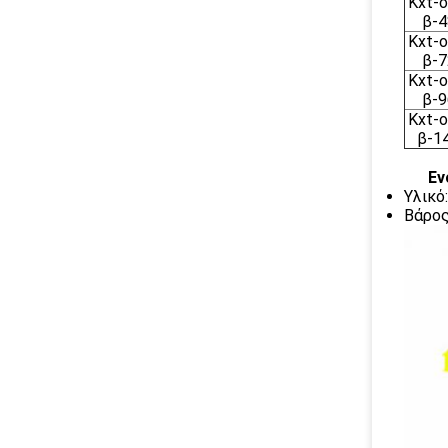
Kxt-o
β-4
Kxt-o
β-7
Kxt-o
β-9
Kxt-o
β-1
Εν
Υλικό
Βάρος