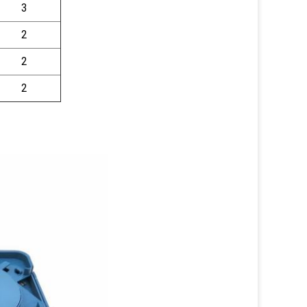
3
2
2
2