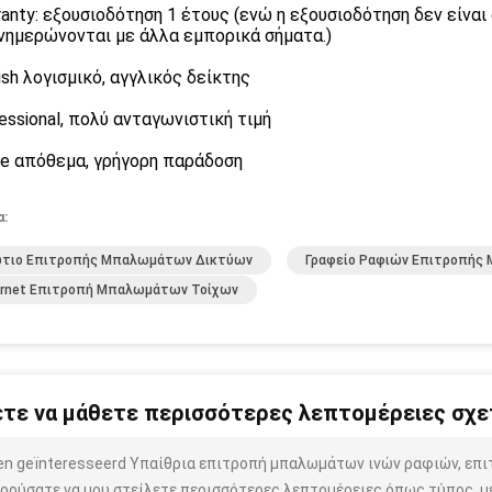
ranty: εξουσιοδότηση 1 έτους (ενώ η εξουσιοδότηση δεν είναι
νημερώνονται με άλλα εμπορικά σήματα.)
lish λογισμικό, αγγλικός δείκτης
fessional, πολύ ανταγωνιστική τιμή
ge απόθεμα, γρήγορη παράδοση
α:
ώτιο Επιτροπής Μπαλωμάτων Δικτύων
Γραφείο Ραφιών Επιτροπή
ernet Επιτροπή Μπαλωμάτων Τοίχων
τε να μάθετε περισσότερες λεπτομέρειες σχετ
ben geïnteresseerd Υπαίθρια επιτροπή μπαλωμάτων ινών ραφιών, επι
ρούσατε να μου στείλετε περισσότερες λεπτομέρειες όπως τύπος, μέ