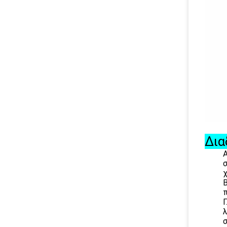
Δια
Α
σ
Β
Γ
λ