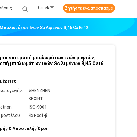
Greek
δήσεις
Ζητήστε ένα απόσπασμα
Μπαλωμάτων Ινών Sc Λιμένων Rj45 Cat6 12
ρια επιτροπή μπαλωμάτων ινών ραφιών,
οπή μπαλωμάτων ινών Sc λιμένων Rj45 Cat6
μέρειες:
καταγωγής:
SHENZHEN
:
KEXINT
οίηση:
ISO-9001
 μοντέλου:
Kxt-odf-β
μής & Αποστολής Όροι: