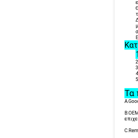
ε
Θ
τ
Δ
μ
σ
E.Pos
Κατ
2
3
4
5. δ
Τα 
A.Goo
B.OEM
επιχε
C.Rem