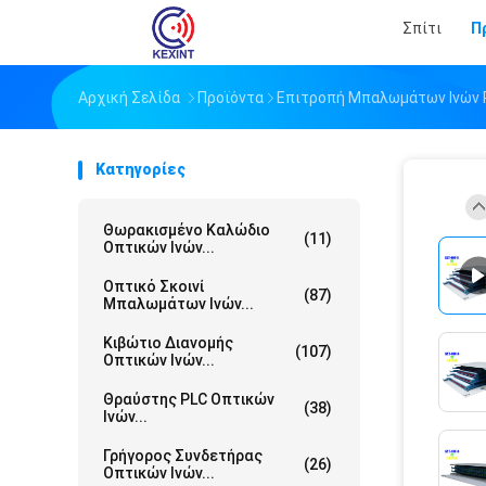
Σπίτι
Π
Αρχική Σελίδα
Προϊόντα
Επιτροπή Μπαλωμάτων Ινών
Κατηγορίες
Θωρακισμένο Καλώδιο
(11)
Οπτικών Ινών...
Οπτικό Σκοινί
(87)
Μπαλωμάτων Ινών...
Κιβώτιο Διανομής
(107)
Οπτικών Ινών...
Θραύστης PLC Οπτικών
(38)
Ινών...
Γρήγορος Συνδετήρας
(26)
Οπτικών Ινών...