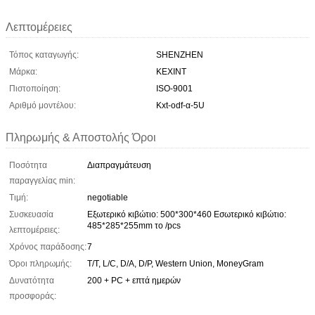
Λεπτομέρειες
Τόπος καταγωγής:
SHENZHEN
Μάρκα:
KEXINT
Πιστοποίηση:
ISO-9001
Αριθμό μοντέλου:
Kxt-odf-α-5U
Πληρωμής & Αποστολής Όροι
Ποσότητα
Διαπραγμάτευση
παραγγελίας min:
Τιμή:
negotiable
Συσκευασία
Εξωτερικό κιβώτιο: 500*300*460 Εσωτερικό κιβώτιο:
485*285*255mm το /pcs
λεπτομέρειες:
Χρόνος παράδοσης:
7
Όροι πληρωμής:
T/T, L/C, D/A, D/P, Western Union, MoneyGram
Δυνατότητα
200 + PC + επτά ημερών
προσφοράς: