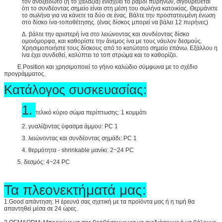
τον ανοξείδωτο (ή το χαλαζία) ενισχύει το ραβδί πυρήνων, σιγουρεύεται
ότι το συνδέοντας σημείο είναι στη μέση του σωλήνα κατοικίας. Θερμάνετε
το σωλήνα για να κάνετε τα δύο σε ένας. Βάλτε την προστατευμένη ένωση
στο δίσκο ίνα-τοποθέτησης. (ένας δίσκος μπορεί να βάλει 12 πυρήνες)
Δ. βάλτε την αριστερή ίνα στο λειώνοντας και συνδέοντας δίσκο
ομοιόμορφα, και καθορίστε την άνεμος ίνα με τους νάυλον δεσμούς.
Χρησιμοποιήστε τους δίσκους από το κατώτατο σημείο επάνω. Εξάλλου η
ίνα έχει συνδεθεί, καλύπτει το τοπ στρώμα και το καθορίζει.
E.Position και χρησιμοποιεί το γήινο καλώδιο σύμφωνα με το σχέδιο
προγράμματος.
Κατάλογος συσκευασίας:
1.
τελικό κύριο σώμα περίπτωσης: 1 κομμάτι
2. γυαλίζοντας ύφασμα άμμου: PC 1
3. λειώνοντας και συνδέοντας σημάδι: PC 1
4. θερμότητα - shrinkable μανίκι: 2~24 PC
5. δεσμός: 4~24 PC
Τα πλεονεκτήματά μας:
1.Good απάντηση: Η έρευνά σας σχετική με τα προϊόντα μας ή η τιμή θα
απαντηθεί μέσα σε 24 ώρες.