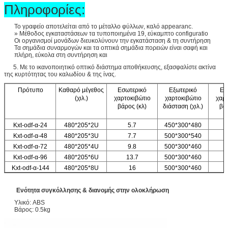
Πληροφορίες:
Το γραφείο αποτελείται από το μέταλλο φύλλων, καλό appearanc.
» Μέθοδος εγκαταστάσεων τα τυποποιημένα 19, εύκαμπτο configuratio
Οι οργανισμοί μονάδων διευκολύνουν την εγκατάσταση & τη συντήρηση
Τα σημάδια συναρμογών και τα οπτικά σημάδια πορειών είναι σαφή και
πλήρη, εύκολα στη συντήρηση και
5. Με το ικανοποιητικό οπτικό διάστημα αποθήκευσης, εξασφαλίστε ακτίνα
της κυρτότητας του καλωδίου & της ίνας.
Πρότυπο
Καθαρό μέγεθος
Εσωτερικό
Εξωτερικό
Εξ
(χιλ.)
χαρτοκιβώτιο
χαρτοκιβώτιο
χαρτ
βάρος (κλ)
διάσταση (χιλ.)
βά
Kxt-odf-α-24
480*205*2U
5.7
450*300*480
Kxt-odf-α-48
480*205*3U
7.7
500*300*540
Kxt-odf-α-72
480*205*4U
9.8
500*300*460
Kxt-odf-α-96
480*205*6U
13.7
500*300*460
Kxt-odf-α-144
480*205*8U
16
500*300*460
Ενότητα συγκόλλησης & διανομής στην ολοκλήρωση
Υλικό: ABS
Βάρος: 0.5kg