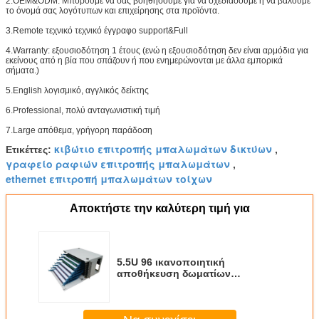
2.OEM&ODM: Μπορούμε να σας βοηθήσουμε για να σχεδιάσουμε ή να βάλουμε
το όνομά σας λογότυπων και επιχείρησης στα προϊόντα.
3.Remote τεχνικό τεχνικό έγγραφο support&Full
4.Warranty: εξουσιοδότηση 1 έτους (ενώ η εξουσιοδότηση δεν είναι αρμόδια για
εκείνους από η βία που σπάζουν ή που ενημερώνονται με άλλα εμπορικά
σήματα.)
5.English λογισμικό, αγγλικός δείκτης
6.Professional, πολύ ανταγωνιστική τιμή
7.Large απόθεμα, γρήγορη παράδοση
κιβώτιο επιτροπής μπαλωμάτων δικτύων
Ετικέττες:
,
γραφείο ραφιών επιτροπής μπαλωμάτων
,
ethernet επιτροπή μπαλωμάτων τοίχων
Αποκτήστε την καλύτερη τιμή για
5.5U 96 ικανοποιητική
αποθήκευση δωματίων
υπολογιστών δικτύων επιτροπής
μπαλωμάτων οπτικών ινών
λιμένων ODF