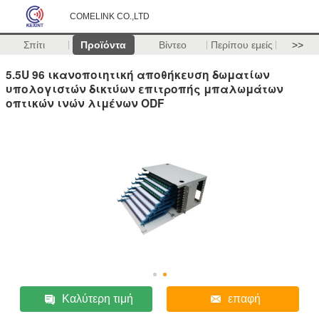
COMELINK CO.,LTD
Σπίτι
Προϊόντα
Βίντεο
Περίπου εμείς
>>
5.5U 96 ικανοποιητική αποθήκευση δωματίων
υπολογιστών δικτύων επιτροπής μπαλωμάτων
οπτικών ινών λιμένων ODF
Καλύτερη τιμή
επαφή