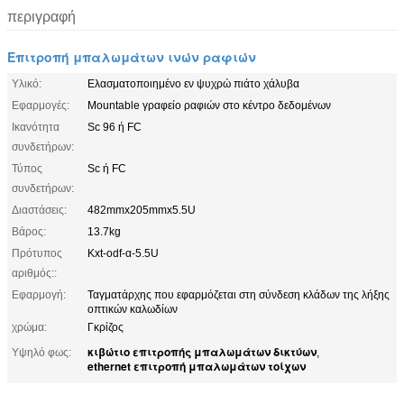
περιγραφή
Επιτροπή μπαλωμάτων ινών ραφιών
Υλικό:
Ελασματοποιημένο εν ψυχρώ πιάτο χάλυβα
Εφαρμογές:
Mountable γραφείο ραφιών στο κέντρο δεδομένων
Ικανότητα
Sc 96 ή FC
συνδετήρων:
Τύπος
Sc ή FC
συνδετήρων:
Διαστάσεις:
482mmx205mmx5.5U
Βάρος:
13.7kg
Πρότυπος
Kxt-odf-α-5.5U
αριθμός::
Εφαρμογή:
Ταγματάρχης που εφαρμόζεται στη σύνδεση κλάδων της λήξης
οπτικών καλωδίων
χρώμα:
Γκρίζος
κιβώτιο επιτροπής μπαλωμάτων δικτύων
Υψηλό φως:
,
ethernet επιτροπή μπαλωμάτων τοίχων