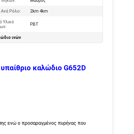
 Θηκών:
Μαύρος
 Ανά Ρόλο:
2km 4km
ό Υλικό
PBT
ων:
ώδιο ινών
 υπαίθριο καλώδιο G652D
σης ενώ ο προσαραγμένος πυρήνας που