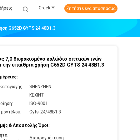
Greek
δήσεις
Ζητήστε ένα απόσπασμα
ρήση G652D GYTS 24 48B1.3
ς 7,0 θωρακισμένο καλώδιο οπτικών ινών
ια την υπαίθρια χρήση G652D GYTS 24 48B1.3
μέρειες:
καταγωγής:
SHENZHEN
:
KEXINT
οίηση:
ISO-9001
 μοντέλου:
Gyts-24/48B1.3
μής & Αποστολής Όροι:
ητα
Διαπραγμάτευση