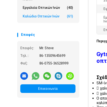
Σ
Εργαλεία Οπτικών Ινών
(40)
Ε
Καλώδιο Οπτικών Ινών
(61)
Ε
Ιν
Ε
Επαφές
Περιγ
Επαφές:
Mr. Steve
Gyt
Τηλ.::
86-13509645699
οπτ
Φαξ:
86-0755-36528999
Σχέδ
SM-ίν
 χαλ
Επικοινωνία
 χαλ
Ο απο
καλύπ