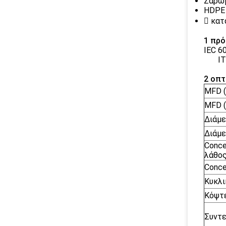
Ζαρωμ
HDPE 
 κατ
1 πρ
IEC 6
IT
2 οπτ
MFD 
MFD 
Διάμε
Διάμε
Conce
λάθο
Conce
Κυκλι
Κόψτε
Συντε