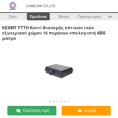
COMELINK CO.,LTD
Σπίτι
Προϊόντα
Βίντεο
Περίπου εμείς
>>
KEXINT FTTH Κουτί διανομής οπτικών ινών
εξωτερικού χώρου 16 πυρήνων υπολογιστή ABS
μαύρο
Καλύτερη τιμή
επαφή