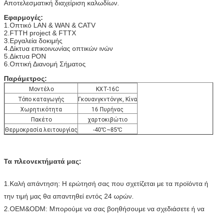
Αποτελεσματική διαχείριση καλωδίων.
Εφαρμογές:
1.Οπτικό LAN & WAN & CATV
2.FTTH project & FTTX
3.Εργαλεία δοκιμής
4.Δίκτυα επικοινωνίας οπτικών ινών
5.Δίκτυα PON
6.Οπτική Διανομή Σήματος
Παράμετρος:
Μοντέλο
KXT-16C
Τόπο καταγωγής
Γκουανγκντόνγκ, Κίνα
Χωρητικότητα
16 Πυρήνας
Πακέτο
χαρτοκιβώτιο
Θερμοκρασία λειτουργίας
-40℃~85℃
Τα πλεονεκτήματά μας:
1.Καλή απάντηση: Η ερώτησή σας που σχετίζεται με τα προϊόντα ή
την τιμή μας θα απαντηθεί εντός 24 ωρών.
2.OEM&ODM: Μπορούμε να σας βοηθήσουμε να σχεδιάσετε ή να