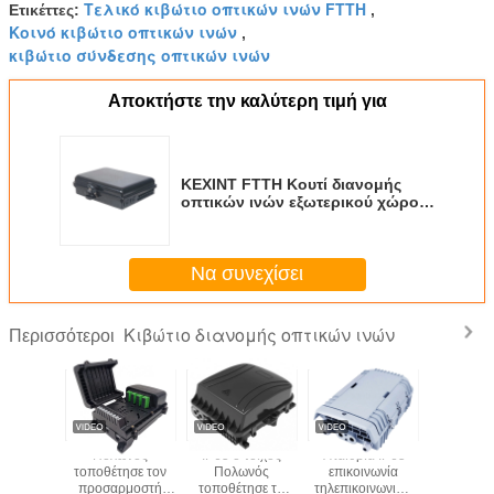
Τελικό κιβώτιο οπτικών ινών FTTH
Ετικέττες:
,
Κοινό κιβώτιο οπτικών ινών
,
κιβώτιο σύνδεσης οπτικών ινών
Αποκτήστε την καλύτερη τιμή για
KEXINT FTTH Κουτί διανομής
οπτικών ινών εξωτερικού χώρου
16 πυρήνων υπολογιστή ABS
μαύρο
Να συνεχίσει
Κιβώτιο διανομής οπτικών ινών
Περισσότεροι
T FTTH
Πολωνός
IP65 ο τοίχος
Υπαίθρια IP65
KEXINT I
ιανομής
τοποθέτησε τον
Πολωνός
επικοινωνία
κοινός τ
ινών KXT-
προσαρμοστή
τοποθέτησε το
τηλεπικοινωνιών
Πολω