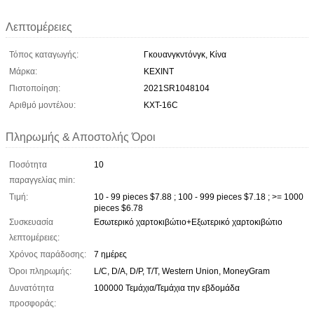
Λεπτομέρειες
Τόπος καταγωγής:
Γκουανγκντόνγκ, Κίνα
Μάρκα:
KEXINT
Πιστοποίηση:
2021SR1048104
Αριθμό μοντέλου:
KXT-16C
Πληρωμής & Αποστολής Όροι
Ποσότητα
10
παραγγελίας min:
Τιμή:
10 - 99 pieces $7.88 ; 100 - 999 pieces $7.18 ; >= 1000
pieces $6.78
Συσκευασία
Εσωτερικό χαρτοκιβώτιο+Εξωτερικό χαρτοκιβώτιο
λεπτομέρειες:
Χρόνος παράδοσης:
7 ημέρες
Όροι πληρωμής:
L/C, D/A, D/P, T/T, Western Union, MoneyGram
Δυνατότητα
100000 Τεμάχια/Τεμάχια την εβδομάδα
προσφοράς: