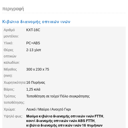
περιγραφή
Κιβώτιο διανομής οπτικών ινών
Αριθμό
KXT-16C
μοντέλου:
Υλικό:
PC+ABS
Θύρες
2-13 χλστ
οπτικών
καλωδίων:
Μέγεθος
300 x 230 x 75
(mm):
Χωρητικότητα:
16 Πυρήνας
Βάρος:
1,25 κιλά
Τρόπος
Τοποθέτηση σε τοίχο/ Πόλο συγκράτησης
τοποθέτησης:
Χρώμα:
Λευκό / Μαύρο / Ανοιχτό Γκρι
Μαύρο κιβώτιο διανομής οπτικών ινών FTTH
Υψηλό φως:
,
κουτί διανομής οπτικών ινών ABS FTTH
,
κιβώτιο διανομής οπτικών ινών 16 πυρήνων