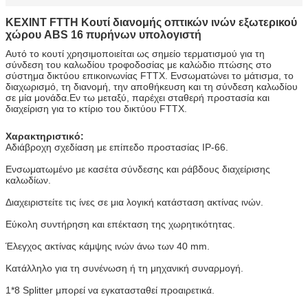
KEXINT FTTH Κουτί διανομής οπτικών ινών εξωτερικού
χώρου ABS 16 πυρήνων υπολογιστή
Αυτό το κουτί χρησιμοποιείται ως σημείο τερματισμού για τη
σύνδεση του καλωδίου τροφοδοσίας με καλώδιο πτώσης στο
σύστημα δικτύου επικοινωνίας FTTX. Ενσωματώνει το μάτισμα, το
διαχωρισμό, τη διανομή, την αποθήκευση και τη σύνδεση καλωδίου
σε μία μονάδα.Εν τω μεταξύ, παρέχει σταθερή προστασία και
διαχείριση για το κτίριο του δικτύου FTTX.
Χαρακτηριστικό:
Αδιάβροχη σχεδίαση με επίπεδο προστασίας IP-66.
Ενσωματωμένο με κασέτα σύνδεσης και ράβδους διαχείρισης
καλωδίων.
Διαχειριστείτε τις ίνες σε μια λογική κατάσταση ακτίνας ινών.
Εύκολη συντήρηση και επέκταση της χωρητικότητας.
Έλεγχος ακτίνας κάμψης ινών άνω των 40 mm.
Κατάλληλο για τη συνένωση ή τη μηχανική συναρμογή.
1*8 Splitter μπορεί να εγκατασταθεί προαιρετικά.