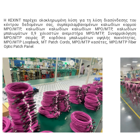
Η KEXINT παρέχει ολοκληρωμένη λύση για τη λύση διασύνδεσης του 
κέντρου δεδομένων σας, συμπεριλαμβανομένων καλωδίων κορμού 
MPO/MTP, καλωδίων καλωδίων καλωδίων MPO/MTP, καλωδίων 
μπαλωμάτων 0,9 χιλιοστών ανεμιστήρα MPO/MTP, Συναρμολόγηση 
MPO/MTP σειράς IP, κορδόνια μπαλωμάτων υψηλής πυκνότητας, 
MPO/MTP Loopback, MT Patch Cords, MPO/MTP κασέτες, MPO/MTP Fiber 
Optic Patch Panel.