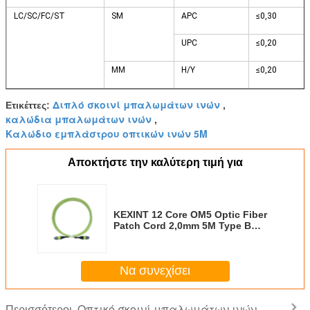
LC/SC/FC/ST
SM
APC
≤0,30
UPC
≤0,20
ΜΜ
Η/Υ
≤0,20
Διπλό σκοινί μπαλωμάτων ινών
Ετικέττες:
,
καλώδια μπαλωμάτων ινών
,
Καλώδιο εμπλάστρου οπτικών ινών 5M
Αποκτήστε την καλύτερη τιμή για
KEXINT 12 Core OM5 Optic Fiber
Patch Cord 2,0mm 5M Type B
Multimode
Να συνεχίσει
Οπτικό σκοινί μπαλωμάτων ινών
Περισσότεροι