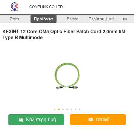
COMELINK CO.,LTD
Σπίτι
Προϊόντα
Βίντεο
Περίπου εμείς
>>
KEXINT 12 Core OM5 Optic Fiber Patch Cord 2,0mm 5M
Type B Multimode
Καλύτερη τιμή
επαφή