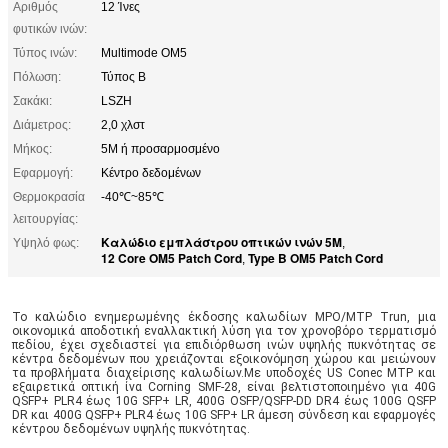
Αριθμός
12 Ίνες
φυτικών ινών:
Τύπος ινών:
Multimode OM5
Πόλωση:
Τύπος Β
Σακάκι:
LSZH
Διάμετρος:
2,0 χλστ
Μήκος:
5M ή προσαρμοσμένο
Εφαρμογή:
Κέντρο δεδομένων
Θερμοκρασία
-40℃~85℃
λειτουργίας:
Καλώδιο εμπλάστρου οπτικών ινών 5M
Υψηλό φως:
,
12 Core OM5 Patch Cord
Type B OM5 Patch Cord
,
Το καλώδιο ενημερωμένης έκδοσης καλωδίων MPO/MTP Trun, μια 
οικονομικά αποδοτική εναλλακτική λύση για τον χρονοβόρο τερματισμό 
πεδίου, έχει σχεδιαστεί για επιδιόρθωση ινών υψηλής πυκνότητας σε 
κέντρα δεδομένων που χρειάζονται εξοικονόμηση χώρου και μειώνουν 
τα προβλήματα διαχείρισης καλωδίων.Με υποδοχές US Conec MTP και 
εξαιρετικά οπτική ίνα Corning SMF-28, είναι βελτιστοποιημένο για 40G 
QSFP+ PLR4 έως 10G SFP+ LR, 400G OSFP/QSFP-DD DR4 έως 100G QSFP 
DR και 400G QSFP+ PLR4 έως 10G SFP+ LR άμεση σύνδεση και εφαρμογές 
κέντρου δεδομένων υψηλής πυκνότητας.