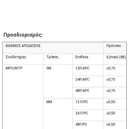
Προσδιορισμός:
ΒΑΘΜΟΣ ΑΠΟΔΟΣΗΣ
Πρότυπο
Συνδετήρας
Τρόπος
Endface
IL(max) (dB)
MPO/MTP
SM
12F/APC
≤0,70
24F/APC
≤0,75
48F/APC
≤0,75
ΜΜ
12 F/PC
≤0,50
24 F/PC
≤0,50
48F/PC
≤0,50