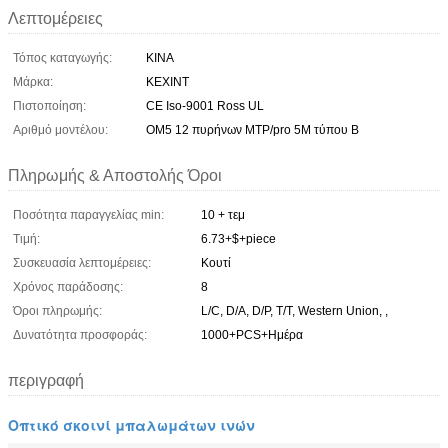
Λεπτομέρειες
Τόπος καταγωγής:
ΚΙΝΑ
Μάρκα:
KEXINT
Πιστοποίηση:
CE Iso-9001 Ross UL
Αριθμό μοντέλου:
OM5 12 πυρήνων MTP/pro 5M τύπου Β
Πληρωμής & Αποστολής Όροι
Ποσότητα παραγγελίας min:
10 + τεμ
Τιμή:
6.73+$+piece
Συσκευασία λεπτομέρειες:
Κουτί
Χρόνος παράδοσης:
8
Όροι πληρωμής:
L/C, D/A, D/P, T/T, Western Union, ,
Δυνατότητα προσφοράς:
1000+PCS+Ημέρα
περιγραφή
Οπτικό σκοινί μπαλωμάτων ινών