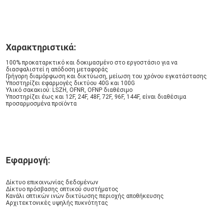
Χαρακτηριστικά:
100% προκαταρκτικό και δοκιμασμένο στο εργοστάσιο για να 
διασφαλιστεί η απόδοση μεταφοράς
Γρήγορη διαμόρφωση και δικτύωση, μείωση του χρόνου εγκατάστασης
Υποστηρίζει εφαρμογές δικτύου 40G και 100G
Υλικό σακακιού: LSZH, OFNR, OFNP διαθέσιμο
Υποστηρίζει έως και 12F, 24F, 48F, 72F, 96F, 144F, είναι διαθέσιμα 
προσαρμοσμένα προϊόντα
Εφαρμογή:
Δίκτυο επικοινωνίας δεδομένων
Δίκτυο πρόσβασης οπτικού συστήματος
Κανάλι οπτικών ινών δικτύωσης περιοχής αποθήκευσης
Αρχιτεκτονικές υψηλής πυκνότητας