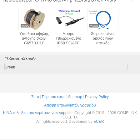
Lc/UPC
Υπαίθριο υψηλής
Μαύρο
Θωρακισμένος
Διπλό LC 
t 2.0mm
αντοχής σκοινί
τεθωρακισμένο
διπλός ινών
πολλα
οινί Lszh
G657B3 3,0
IP68 SC/APC
οπτικός
τρόπου σ
λωμάτων
μπαλωμάτων
5,0/3,0 σκοινιού
μπαλωμάτων
2.0mm OM
ν ινών
οπτικών ινών
LSZH G657A2
συνδετήρας 3,0
13m μπαλ
 τρόπου
FTTH απλή
Corning
SOS DX LC/UPC
οπτικών
Γλώσσα αλλαγής
κατασκευή Kevlar
μπαλωμάτων ινών
σκοινιού
KEXINT
TPU
οπτικό
εσωτερικός
Greek
Σπίτι
|
Περίπου εμείς
|
Sitemap
|
Privacy Policy
Άποψη υπολογιστών γραφείου
ΚΙΝΑ καλώδια μπαλωμάτων ινών supplier.
Copyright © 2019 - 2026 COMELINK
CO.,LTD.
All rights reserved. Developed by
ECER