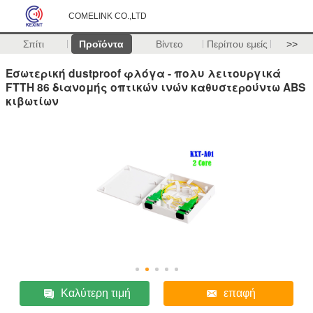
COMELINK CO.,LTD
Σπίτι
Προϊόντα
Βίντεο
Περίπου εμείς
>>
Εσωτερική dustproof φλόγα - πολυ λειτουργικά
FTTH 86 διανομής οπτικών ινών καθυστερούντω ABS
κιβωτίων
Καλύτερη τιμή
επαφή