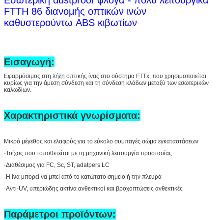
FTTH 86 διανομής οπτικών ινών
καθυστερούντω ABS κιβωτίων
Εισαγωγή:
Εφαρμόσιμος στη λήξη οπτικής ίνας στο σύστημα FTTx, που χρησιμοποιείται
κυρίως για την άμεση σύνδεση και τη σύνδεση κλάδων μεταξύ των εσωτερικών
καλωδίων.
Χαρακτηριστικά γνωρίσματα:
Μικρό μέγεθος και ελαφρύς για το εύκολο συμπαγές σώμα εγκαταστάσεων
·Τοίχος που τοποθετείται με τη μηχανική λειτουργία προστασίας
·Διαθέσιμος για FC, Sc, ST, adatpers LC
·Η ίνα μπορεί να μπεί από το κατώτατο σημείο ή την πλευρά
·Αντι-UV, υπεριώδης ακτίνα ανθεκτικοί και βροχοπτώσεις ανθεκτικές
Παράμετροι προϊόντων: