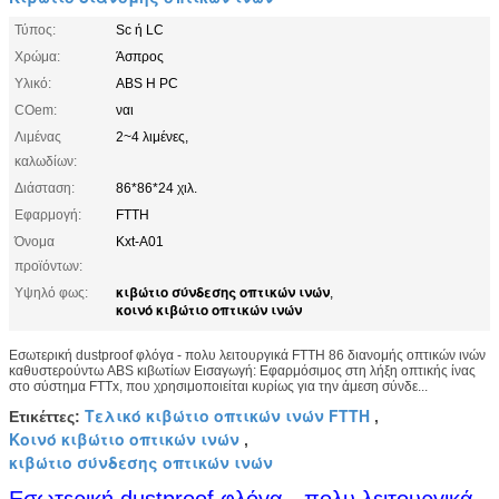
Τύπος:
Sc ή LC
Χρώμα:
Άσπρος
Υλικό:
ABS Η PC
COem:
ναι
Λιμένας
2~4 λιμένες,
καλωδίων:
Διάσταση:
86*86*24 χιλ.
Εφαρμογή:
FTTH
Όνομα
Kxt-A01
προϊόντων:
κιβώτιο σύνδεσης οπτικών ινών
Υψηλό φως:
,
κοινό κιβώτιο οπτικών ινών
Εσωτερική dustproof φλόγα - πολυ λειτουργικά FTTH 86 διανομής οπτικών ινών
καθυστερούντω ABS κιβωτίων Εισαγωγή: Εφαρμόσιμος στη λήξη οπτικής ίνας
στο σύστημα FTTx, που χρησιμοποιείται κυρίως για την άμεση σύνδε...
Τελικό κιβώτιο οπτικών ινών FTTH
Ετικέττες:
,
Κοινό κιβώτιο οπτικών ινών
,
κιβώτιο σύνδεσης οπτικών ινών
Εσωτερική dustproof φλόγα - πολυ λειτουργικά