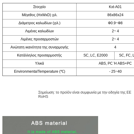
Στοιχείο
Kxt-A01
Μέγεθος (HxWxD) χιλ.
86x86x24
Διάμετρος καλωδίων (χιλ.)
Ф0.9~Ф8
Λιμένες καλωδίων
2~ 4
Λιμένες προσαρμοστών
2~ 4
Ανώτατη ικανότητα της συναρμογής
4
Κατάλληλος προσαρμοστής
SC, LC, E2000
SC, FC, 
Υλικά
ABS, PC Ή ABS+PC
EnvironmentalTemperature (℃)
- 25~40
Σημείωση: το προϊόν είναι συμφωνία με την οδηγία της ΕΕ
RoHS