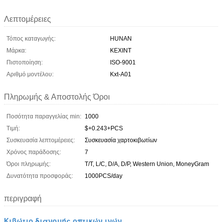
Λεπτομέρειες
Τόπος καταγωγής:
HUNAN
Μάρκα:
KEXINT
Πιστοποίηση:
ISO-9001
Αριθμό μοντέλου:
Kxt-A01
Πληρωμής & Αποστολής Όροι
Ποσότητα παραγγελίας min:
1000
Τιμή:
$+0.243+PCS
Συσκευασία λεπτομέρειες:
Συσκευασία χαρτοκιβωτίων
Χρόνος παράδοσης:
7
Όροι πληρωμής:
T/T, L/C, D/A, D/P, Western Union, MoneyGram
Δυνατότητα προσφοράς:
1000PCS/day
περιγραφή
Κιβώτιο διανομής οπτικών ινών