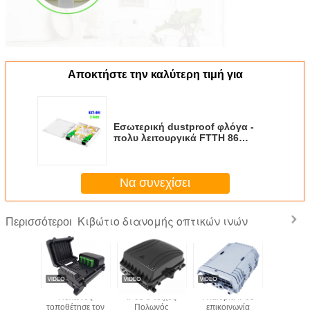
Αποκτήστε την καλύτερη τιμή για
Εσωτερική dustproof φλόγα -
πολυ λειτουργικά FTTH 86
διανομής οπτικών ινών
καθυστερούντω ABS κιβωτίων
Να συνεχίσει
Κιβώτιο διανομής οπτικών ινών
Περισσότεροι
T FTTH
Πολωνός
IP65 ο τοίχος
Υπαίθρια IP65
KEXINT I
ιανομής
τοποθέτησε τον
Πολωνός
επικοινωνία
κοινός τ