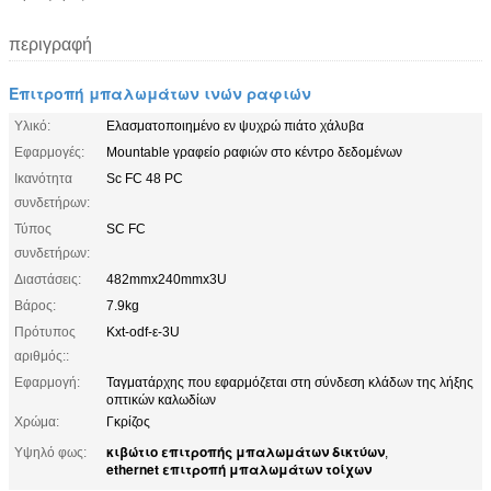
περιγραφή
Επιτροπή μπαλωμάτων ινών ραφιών
Υλικό:
Ελασματοποιημένο εν ψυχρώ πιάτο χάλυβα
Εφαρμογές:
Mountable γραφείο ραφιών στο κέντρο δεδομένων
Ικανότητα
Sc FC 48 PC
συνδετήρων:
Τύπος
SC FC
συνδετήρων:
Διαστάσεις:
482mmx240mmx3U
Βάρος:
7.9kg
Πρότυπος
Kxt-odf-ε-3U
αριθμός::
Εφαρμογή:
Ταγματάρχης που εφαρμόζεται στη σύνδεση κλάδων της λήξης
οπτικών καλωδίων
Χρώμα:
Γκρίζος
κιβώτιο επιτροπής μπαλωμάτων δικτύων
Υψηλό φως:
,
ethernet επιτροπή μπαλωμάτων τοίχων