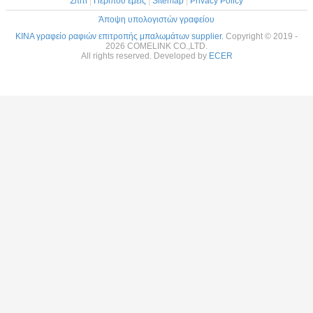
Σπίτι
|
Περίπου εμείς
|
Sitemap
|
Privacy Policy
Άποψη υπολογιστών γραφείου
ΚΙΝΑ γραφείο ραφιών επιτροπής μπαλωμάτων supplier.
Copyright © 2019 -
2026 COMELINK CO.,LTD.
All rights reserved. Developed by
ECER