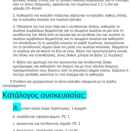
κατοικία, καθώς επίσης και το χαλαρό σωλήνα συμβάσεων, και το πλύσιμο
από το λίπος πλήρωσης, αφήνοντας τον πυρήνα ινών 1.1~1.6m και
χάλυβα 20~40mm.
2. Καθορίστε την καλώδιο-πιέζοντας κάρτα και το καλώδιο, καθώς επίσης
και το καλώδιο ενισχύει τον πυρήνα χάλυβα.
3. Οδηγήστε την ίνα στην τήξη και ο συνδέοντας δίσκος, καθορίζει το
σωλήνα συμβάσεων θερμότητας και το λειωμένο σωλήνα σε μια από τη
συνδέοντας ίνα. Μετά από να λειώσει και να συνδέσει την ίνα, κινήστε το
σωλήνα συμβάσεων θερμότητας και το λειωμένο σωλήνα και καθορίστε
τον ανοξείδωτο (ή το χαλαζία) ενισχύει το ραβδί πυρήνων, σιγουρεύεται
ότι το συνδέοντας σημείο είναι στη μέση του σωλήνα κατοικίας. Θερμάνετε
το σωλήνα για να κάνετε τα δύο σε ένας. Βάλτε την προστατευμένη ένωση
στο δίσκο ίνα-τοποθέτησης. (ένας δίσκος μπορεί να βάλει 12 πυρήνες)
4. Βάλτε την αριστερή ίνα στο λειώνοντας και συνδέοντας δίσκο
ομοιόμορφα, και καθορίστε την άνεμος ίνα με τους νάυλον δεσμούς.
Χρησιμοποιήστε τους δίσκους από το κατώτατο σημείο επάνω. Εξάλλου η
ίνα έχει συνδεθεί, καλύπτει το τοπ στρώμα και το καθορίζει.
5.Position και χρησιμοποιεί το γήινο καλώδιο σύμφωνα με το σχέδιο
προγράμματος.
Κατάλογος συσκευασίας:
a.
τελικό κύριο σώμα περίπτωσης: 1 κομμάτι
b. γυαλίζοντας ύφασμα άμμου: PC 1
c. λειώνοντας και συνδέοντας σημάδι: PC 1
d. θερμότητα - shrinkable μανίκι: 2~24 PC