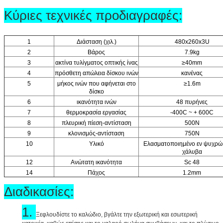
Κύριες τεχνικές προδιαγραφές:
1
Διάσταση (χιλ.)
480x260x3U
2
Βάρος
7.9kg
3
ακτίνα τυλίγματος οπτικής ίνας
≥40mm
4
πρόσθετη απώλεια δίσκου ινών
κανένας
5
μήκος ινών που αφήνεται στο
≥1.6m
δίσκο
6
ικανότητα ινών
48 πυρήνες
7
θερμοκρασία εργασίας
-400C ~ + 600C
8
πλευρική πίεση-αντίσταση
500N
9
κλονισμός-αντίσταση
750N
10
Υλικό
Ελασματοποιημένο εν ψυχρώ
χάλυβα
12
Ανώτατη ικανότητα
Sc 48
14
Πάχος
1.2mm
Διαδικασίες:
1.
Ξεφλουδίστε το καλώδιο, βγάλτε την εξωτερική και εσωτερική