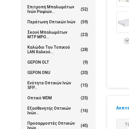
Επιτροπή Μπαλωμάτων
(52)
Ινών Ραφιών...
Περάτωση Οπτικών Ινών
(59)
Σκοινί Μπαλωμάτων
(23)
MTP MPO...
Καλώδιο Του Τοπικού
(28)
LAN Χαλκού...
GEPON OLT
(9)
GEPON ONU
(20)
Ενότητα Οπτικών Ινών
(15)
SFP...
Οπτικό WDM
(25)
Λεπτο
Εξασθενητής Οπτικών
(16)
Ινών...
Προσαρμοστές Οπτικών
Τ
(45)
Ινών...