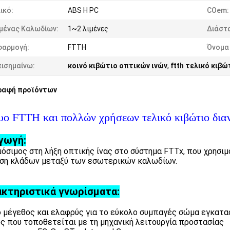
ικό:
ABS Η PC
COem:
ιμένας Καλωδίων:
1~2 λιμένες
Διάστ
φαρμογή:
FTTH
Όνομα
πισημαίνω:
κοινό κιβώτιο οπτικών ινών
,
ftth τελικό κιβώ
ραφή προϊόντων
υο FTTH και πολλών χρήσεων τελικό κιβώτιο δια
γωγή:
όσιμος στη λήξη οπτικής ίνας στο σύστημα FTTx, που χρησιμο
ση κλάδων μεταξύ των εσωτερικών καλωδίων.
κτηριστικά γνωρίσματα:
 μέγεθος και ελαφρύς για το εύκολο συμπαγές σώμα εγκατ
ος που τοποθετείται με τη μηχανική λειτουργία προστασίας