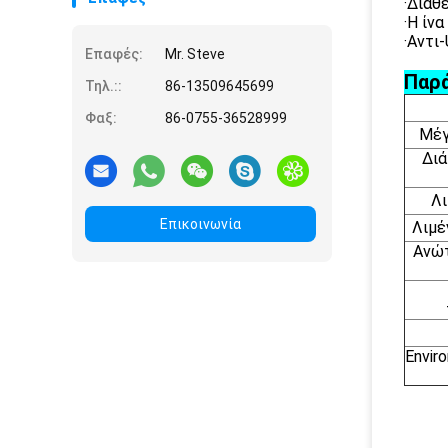
·Διαθέ
·Η ίν
·Αντι
Επαφές:
Mr. Steve
Παρά
Τηλ.::
86-13509645699
Φαξ:
86-0755-36528999
Μέγ
Διά
Λ
Επικοινωνία
Λιμέ
Ανώτ
Envir