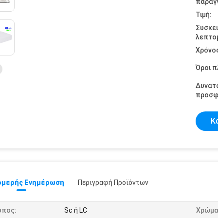
παραγγ
Τιμή:
Συσκε
λεπτομ
Χρόνο
Όροι 
Δυνατ
προσφ
Κ
μερής Ενημέρωση
Περιγραφή Προϊόντων
ύπος:
Sc ή LC
Χρώμα