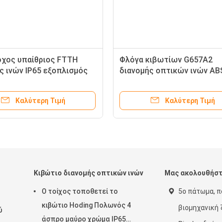
οχος υπαίθριος FTTH
Φλόγα κιβωτίων G657A2
ς ινών IP65 εξοπλισμός
διανομής οπτικών ινών AB
ν πλημνών
κιβωτίων λήξης FTTH -
καθυστερών
Καλύτερη Τιμή
Καλύτερη Τιμή
Κιβώτιο διανομής οπτικών ινών
Μας ακολουθήσ
Ο τοίχος τοποθετεί το
5ο πάτωμα, πο
κιβώτιο Hoding Πολωνός 4
βιομηχανική 
ύ
άσπρο μαύρο χρώμα IP65