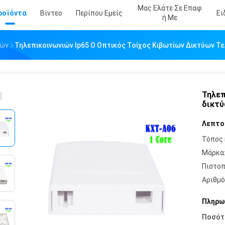
Μας Ελάτε Σε Επαφ
ροϊόντα
Βίντεο
Περίπου Εμείς
Ει
Ή Με
νών
Τηλεπικοινωνιών Ip65 Ο Οπτικός Τοίχος Κιβωτίων Δικτύων Τ
Τηλεπ
δικτύ
Λεπτο
Τόπος 
Μάρκα
Πιστοπ
Αριθμό
Πληρω
Ποσότ