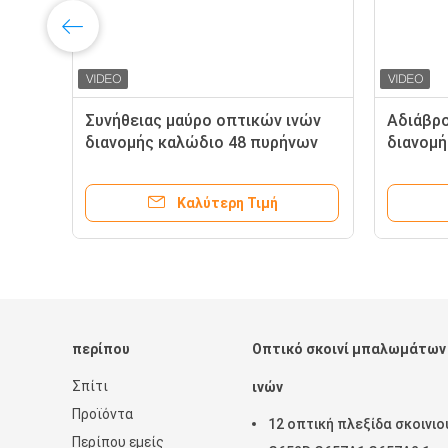
ας
Συνήθειας μαύρο οπτικών ινών
Αδιάβρ
διανομής καλώδιο 48 πυρήνων
διανομή
κιβωτίων υπαίθριο εσωτερικό
δικτύω
Καλύτερη Τιμή
περίπου
Οπτικό σκοινί μπαλωμάτων
Σπίτι
ινών
Προϊόντα
12 οπτική πλεξίδα σκοινιο
Περίπου εμείς