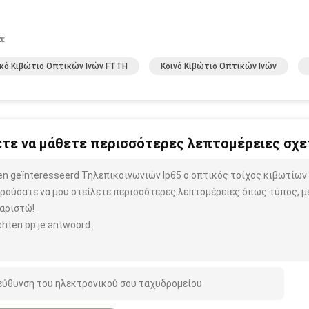
α:
κό Κιβώτιο Οπτικών Ινών FTTH
Κοινό Κιβώτιο Οπτικών Ινών
τε να μάθετε περισσότερες λεπτομέρειες σχετ
ben geïnteresseerd Τηλεπικοινωνιών Ip65 ο οπτικός τοίχος κιβωτίω
ρούσατε να μου στείλετε περισσότερες λεπτομέρειες όπως τύπος, μέ
αριστώ!
hten op je antwoord.