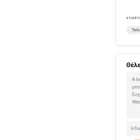
ετικέτ
Τελι
Θέλε
Ik 
μπο
Ευχ
Wac