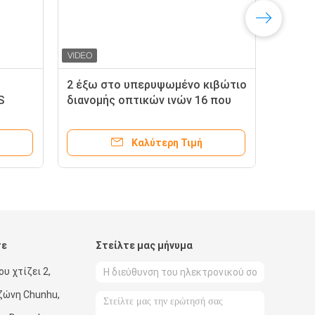
2 έξω στο υπερυψωμένο κιβώτιο
S
διανομής οπτικών ινών 16 που
συνδέει τη μαύρη εκμετάλλευση
Πολωνός γκρίζος
Καλύτερη Τιμή
τε
Στείλτε μας μήνυμα
υ χτίζει 2,
ζώνη Chunhu,