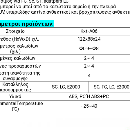
σιμος για FC, Sc, ST, adatpers LC
α μπορεί να μπεί από το κατώτατο σημείο ή την πλευρά
-UV, υπεριώδης ακτίνα ανθεκτικοί και βροχοπτώσεις ανθεκτ
μετροι προϊόντων:
Στοιχείο
Kxt-A06
εθος (HxWxD) χιλ.
122x88x24
μετρος καλωδίων
Ф0.9~Ф8
(χιλ.)
ιμένες καλωδίων
2~ 4
νες προσαρμοστών
2~ 4
ατη ικανότητα της
4
συναρμογής
Κατάλληλος
SC, LC, E2000
SC, FC, LC, E2000
προσαρμοστής
Υλικά
ABS, PC Ή ABS+PC
onmentalTemperature
- 25~40
(℃)