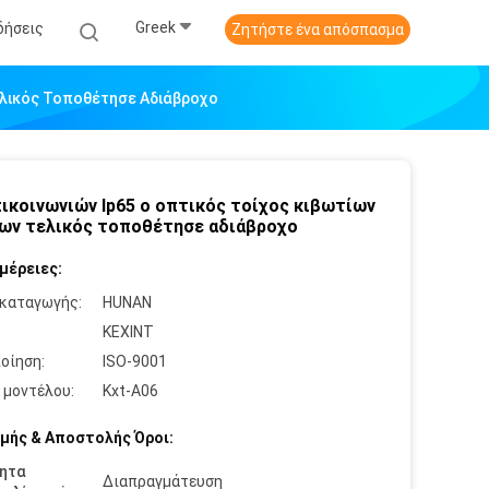
Greek
δήσεις
Ζητήστε ένα απόσπασμα
ελικός Τοποθέτησε Αδιάβροχο
ικοινωνιών Ip65 ο οπτικός τοίχος κιβωτίων
ων τελικός τοποθέτησε αδιάβροχο
μέρειες:
καταγωγής:
HUNAN
:
KEXINT
οίηση:
ISO-9001
 μοντέλου:
Kxt-A06
μής & Αποστολής Όροι:
ητα
Διαπραγμάτευση