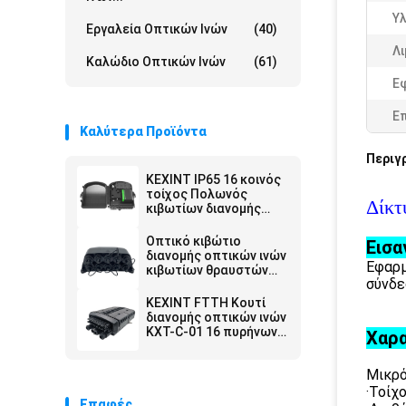
Υλ
Εργαλεία Οπτικών Ινών
(40)
Λ
Καλώδιο Οπτικών Ινών
(61)
Ε
Ε
Καλύτερα Προϊόντα
Περιγ
KEXINT IP65 16 κοινός
τοίχος Πολωνός
Δίκτ
κιβωτίων διανομής
περάτωσης
συναρμογών οπτικής
Οπτικό κιβώτιο
Εισα
ίνας λιμένων
διανομής οπτικών ινών
Εφαρμ
τοποθέτησε
κιβωτίων θραυστών
σύνδε
KEXINT 1X9 με το μίνι
Sc Preconnected
KEXINT FTTH Κουτί
διανομής οπτικών ινών
KXT-C-01 16 πυρήνων
Χαρα
εξωτερικού χώρου
IP68 αδιάβροχο μαύρο
Μικρό
·Τοίχ
Επαφές