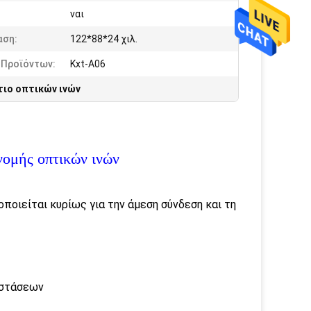
ναι
αση:
122*88*24 χιλ.
 Προϊόντων:
Kxt-A06
τιο οπτικών ινών
νομής οπτικών ινών
ποιείται κυρίως για την άμεση σύνδεση και τη
αστάσεων