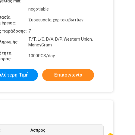
ελίας min:
negotiable
υασία
Συσκευασία χαρτοκιβωτίων
έρειες:
ς παράδοσης:
7
T/T, L/C, D/A, D/P, Western Union,
πληρωμής:
MoneyGram
ότητα
1000PCS/day
οράς:
αλύτερη Τιμή
Επικοινωνία
:
Άσπρος