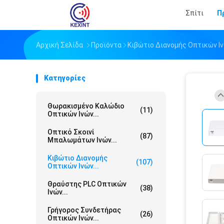
Σπίτι
Π
Αρχική Σελίδα
Προϊόντα
Κιβώτιο Διανομής Οπτικών Ι
Κατηγορίες
Θωρακισμένο Καλώδιο
(11)
Οπτικών Ινών...
Οπτικό Σκοινί
(87)
Μπαλωμάτων Ινών...
Κιβώτιο Διανομής
(107)
Οπτικών Ινών...
Θραύστης PLC Οπτικών
(38)
Ινών...
Γρήγορος Συνδετήρας
(26)
Οπτικών Ινών...