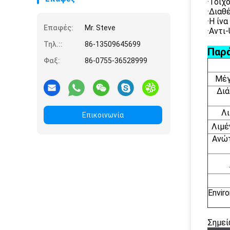
·Τοίχ
·Διαθέ
·Η ίν
Επαφές:
Mr. Steve
·Αντι
Τηλ.::
86-13509645699
Παρά
Φαξ:
86-0755-36528999
Μέγ
Διά
Λ
Επικοινωνία
Λιμέ
Ανώτ
Envir
Σημεί