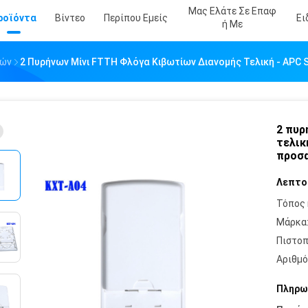
Μας Ελάτε Σε Επαφ
ροϊόντα
Βίντεο
Περίπου Εμείς
Ει
Ή Με
νών
2 Πυρήνων Μίνι FTTH Φλόγα Κιβωτίων Διανομής Τελική - AP
2 πυρ
τελικ
προσα
Λεπτο
Τόπος 
Μάρκα
Πιστοπ
Αριθμό
Πληρω