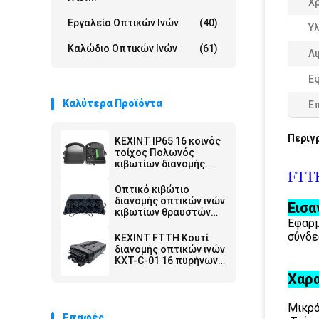
Χ
Εργαλεία Οπτικών Ινών
(40)
Υλ
Καλώδιο Οπτικών Ινών
(61)
Λ
Ε
Καλύτερα Προϊόντα
Ε
Περιγ
KEXINT IP65 16 κοινός
τοίχος Πολωνός
κιβωτίων διανομής
FTTH
περάτωσης
συναρμογών οπτικής
Οπτικό κιβώτιο
ίνας λιμένων
διανομής οπτικών ινών
Εισα
τοποθέτησε
κιβωτίων θραυστών
Εφαρμ
KEXINT 1X9 με το μίνι
Sc Preconnected
σύνδε
KEXINT FTTH Κουτί
διανομής οπτικών ινών
KXT-C-01 16 πυρήνων
εξωτερικού χώρου
Χαρα
IP68 αδιάβροχο μαύρο
Μικρό
Επαφές