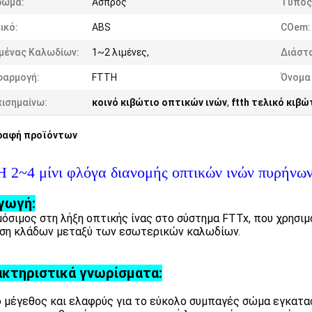
ρώμα:
Άσπρος
Τύπος
ικό:
ABS
COem:
ιμένας Καλωδίων:
1~2 λιμένες,
Διάστ
φαρμογή:
FTTH
Όνομα
πισημαίνω:
κοινό κιβώτιο οπτικών ινών
,
ftth τελικό κιβώ
ραφή προϊόντων
 2~4 μίνι φλόγα διανομής οπτικών ινών πυρήνων
γωγή:
όσιμος στη λήξη οπτικής ίνας στο σύστημα FTTx, που χρησιμο
ση κλάδων μεταξύ των εσωτερικών καλωδίων.
κτηριστικά γνωρίσματα:
 μέγεθος και ελαφρύς για το εύκολο συμπαγές σώμα εγκατ