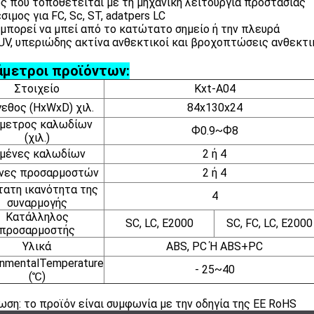
ος που τοποθετείται με τη μηχανική λειτουργία προστασίας
σιμος για FC, Sc, ST, adatpers LC
α μπορεί να μπεί από το κατώτατο σημείο ή την πλευρά
-UV, υπεριώδης ακτίνα ανθεκτικοί και βροχοπτώσεις ανθεκτ
μετροι προϊόντων:
Στοιχείο
Kxt-A04
εθος (HxWxD) χιλ.
84x130x24
μετρος καλωδίων
Ф0.9~Ф8
(χιλ.)
ιμένες καλωδίων
2 ή 4
νες προσαρμοστών
2 ή 4
ατη ικανότητα της
4
συναρμογής
Κατάλληλος
SC, LC, E2000
SC, FC, LC, E2000
προσαρμοστής
Υλικά
ABS, PC Ή ABS+PC
onmentalTemperature
- 25~40
(℃)
ωση: το προϊόν είναι συμφωνία με την οδηγία της ΕΕ RoHS