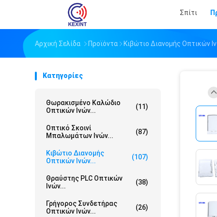
Σπίτι
Π
Αρχική Σελίδα
Προϊόντα
Κιβώτιο Διανομής Οπτικών Ι
Κατηγορίες
Θωρακισμένο Καλώδιο
(11)
Οπτικών Ινών...
Οπτικό Σκοινί
(87)
Μπαλωμάτων Ινών...
Κιβώτιο Διανομής
(107)
Οπτικών Ινών...
Θραύστης PLC Οπτικών
(38)
Ινών...
Γρήγορος Συνδετήρας
(26)
Οπτικών Ινών...