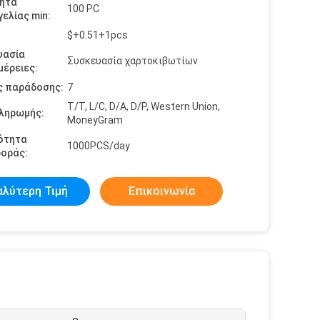
ητα
100 PC
ελίας min:
$+0.51+1pcs
υασία
Συσκευασία χαρτοκιβωτίων
έρειες:
ς παράδοσης:
7
T/T, L/C, D/A, D/P, Western Union,
πληρωμής:
MoneyGram
ότητα
1000PCS/day
οράς:
αλύτερη Τιμή
Επικοινωνία