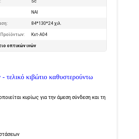
:
Sc
ΝΑΙ
αση:
84*130*24 χιλ.
 Προϊόντων:
Kxt-A04
τιο οπτικών ινών
 - τελικό κιβώτιο καθυστερούντω
ποιείται κυρίως για την άμεση σύνδεση και τη
αστάσεων