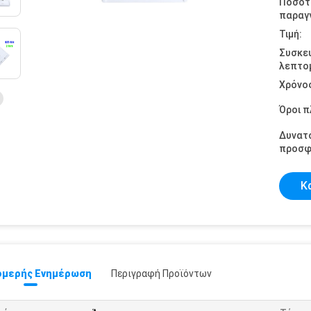
Ποσότ
παραγγ
Τιμή:
Συσκε
λεπτομ
Χρόνο
Όροι 
Δυνατ
προσφ
Κ
μερής Ενημέρωση
Περιγραφή Προϊόντων