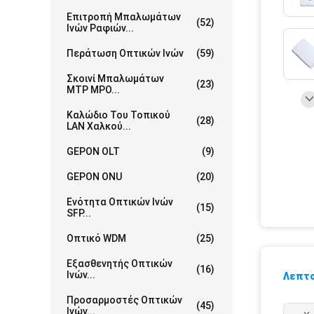
Επιτροπή Μπαλωμάτων
(52)
Ινών Ραφιών...
Περάτωση Οπτικών Ινών
(59)
Σκοινί Μπαλωμάτων
(23)
MTP MPO...
Καλώδιο Του Τοπικού
(28)
LAN Χαλκού...
GEPON OLT
(9)
GEPON ONU
(20)
Ενότητα Οπτικών Ινών
(15)
SFP...
Οπτικό WDM
(25)
Εξασθενητής Οπτικών
(16)
Ινών...
Λεπτο
Προσαρμοστές Οπτικών
(45)
Ινών...