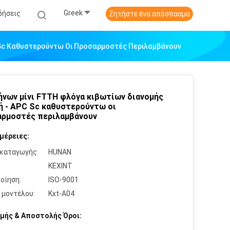
Greek
δήσεις
Ζητήστε ένα απόσπασμα
C Sc Καθυστερούντω Οι Προσαρμοστές Περιλαμβάνουν
ήνων μίνι FTTH φλόγα κιβωτίων διανομής
ή - APC Sc καθυστερούντω οι
ρμοστές περιλαμβάνουν
μέρειες:
καταγωγής:
HUNAN
:
KEXINT
οίηση:
ISO-9001
 μοντέλου:
Kxt-A04
μής & Αποστολής Όροι: