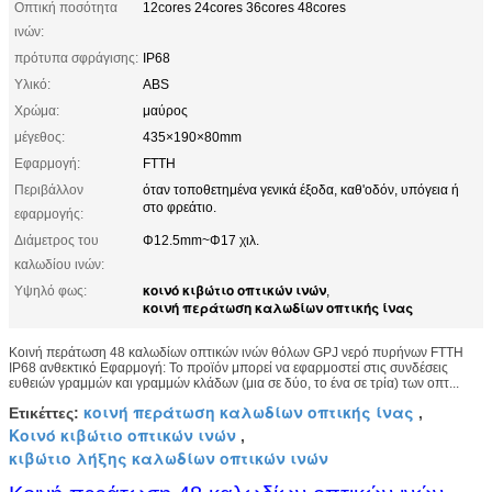
Οπτική ποσότητα
12cores 24cores 36cores 48cores
ινών:
πρότυπα σφράγισης:
IP68
Υλικό:
ABS
Χρώμα:
μαύρος
μέγεθος:
435×190×80mm
Εφαρμογή:
FTTH
Περιβάλλον
όταν τοποθετημένα γενικά έξοδα, καθ'οδόν, υπόγεια ή
στο φρεάτιο.
εφαρμογής:
Διάμετρος του
Φ12.5mm~Φ17 χιλ.
καλωδίου ινών:
κοινό κιβώτιο οπτικών ινών
Υψηλό φως:
,
κοινή περάτωση καλωδίων οπτικής ίνας
Κοινή περάτωση 48 καλωδίων οπτικών ινών θόλων GPJ νερό πυρήνων FTTH
IP68 ανθεκτικό Εφαρμογή: Το προϊόν μπορεί να εφαρμοστεί στις συνδέσεις
ευθειών γραμμών και γραμμών κλάδων (μια σε δύο, το ένα σε τρία) των οπτ...
κοινή περάτωση καλωδίων οπτικής ίνας
Ετικέττες:
,
Κοινό κιβώτιο οπτικών ινών
,
κιβώτιο λήξης καλωδίων οπτικών ινών