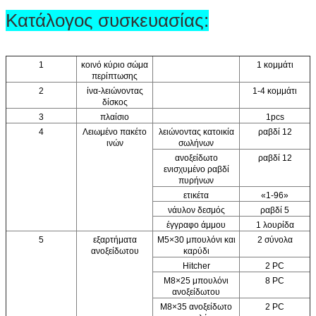
Κατάλογος συσκευασίας:
1
κοινό κύριο σώμα
1 κομμάτι
περίπτωσης
2
ίνα-λειώνοντας
1-4 κομμάτι
δίσκος
3
πλαίσιο
1pcs
4
Λειωμένο πακέτο
λειώνοντας κατοικία
ραβδί 12
ινών
σωλήνων
ανοξείδωτο
ραβδί 12
ενισχυμένο ραβδί
πυρήνων
ετικέτα
«1-96»
νάυλον δεσμός
ραβδί 5
έγγραφο άμμου
1 λουρίδα
5
εξαρτήματα
M5×30 μπουλόνι και
2 σύνολα
ανοξείδωτου
καρύδι
Hitcher
2 PC
M8×25 μπουλόνι
8 PC
ανοξείδωτου
M8×35 ανοξείδωτο
2 PC