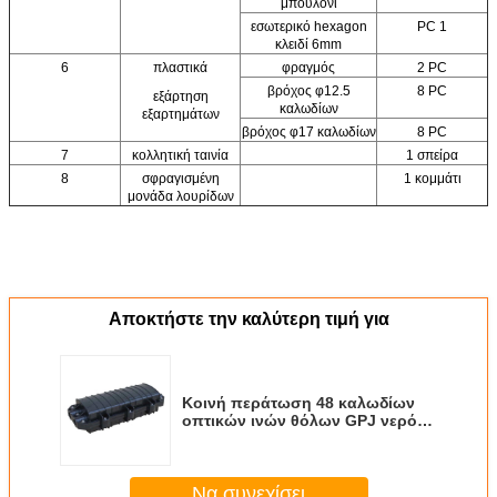
μπουλόνι
εσωτερικό hexagon
PC 1
κλειδί 6mm
6
πλαστικά
φραγμός
2 PC
βρόχος φ12.5
8 PC
εξάρτηση
καλωδίων
εξαρτημάτων
βρόχος φ17 καλωδίων
8 PC
7
κολλητική ταινία
1 σπείρα
8
σφραγισμένη
1 κομμάτι
μονάδα λουρίδων
Αποκτήστε την καλύτερη τιμή για
Κοινή περάτωση 48 καλωδίων
οπτικών ινών θόλων GPJ νερό
πυρήνων FTTH IP68 ανθεκτικό
Να συνεχίσει