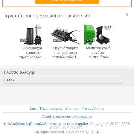
Περάτωση οπτικών ινών
Περισσότεροι
θρια
Αδιάβροχοι
Στεγανοποιήστε
Multicore κοινή
12 πυρήνα
όντια
χειριστές
την περάτωση
σύνδεση
στην περ
ωση 2
τηλεπικοινωνιών
οπτικών ινών 12
συστημάτων
θραύσ
μογών
περάτωσης
πυρήνων μίνι από
δικτύων οπτικών
υπαίθρι
 οπτικών
οπτικών ινών
το τελικό κιβώτιο
ινών FTTX
IP68 1
KEXINT
θόλων πυρήνων
οδικών κεραιών
περάτωσης 96
περάτ
Γλώσσα αλλαγής
ε 2 έξω
FTTH IP68 288
ODVA IP68
πυρήνων
οπτικών ιν
ιάβροχα
υψηλοί - ποιότητα
Greek
Σπίτι
|
Περίπου εμείς
|
Sitemap
|
Privacy Policy
Άποψη υπολογιστών γραφείου
ΚΙΝΑ κιβώτιο λήξης καλωδίων οπτικών ινών supplier.
Copyright © 2019 - 2026
COMELINK CO.,LTD.
All rights reserved. Developed by
ECER