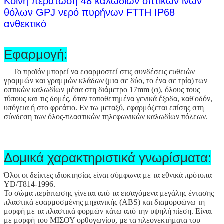
Κοινή περάτωση 48 καλωδίων οπτικών ινών
θόλων GPJ νερό πυρήνων FTTH IP68
ανθεκτικό
Εφαρμογή:
Το προϊόν μπορεί να εφαρμοστεί στις συνδέσεις ευθειών
γραμμών και γραμμών κλάδων
(
μια σε δύο, το ένα σε τρία
)
των
οπτικών καλωδίων μέσα στη διάμετρο 17mm (φ), όλους τους
τύπους και τις δομές, όταν τοποθετημένα γενικά έξοδα, καθ'οδόν,
υπόγεια ή στο φρεάτιο. Εν τω μεταξύ, εφαρμόζεται επίσης στη
σύνδεση των όλος-πλαστικών τηλεφωνικών καλωδίων πόλεων.
Δομικά χαρακτηριστικά γνωρίσματα:
Όλοι οι δείκτες ιδιοκτησίας είναι σύμφωνα με τα εθνικά πρότυπα
YD/T814-1996.
Το σώμα περίπτωσης γίνεται από τα εισαγόμενα μεγάλης έντασης
πλαστικά εφαρμοσμένης μηχανικής (ABS) και διαμορφώνω τη
μορφή με τα πλαστικά φορμών κάτω από την υψηλή πίεση. Είναι
με μορφή του ΜΙΣΟΥ ορθογωνίου, με τα πλεονεκτήματα του