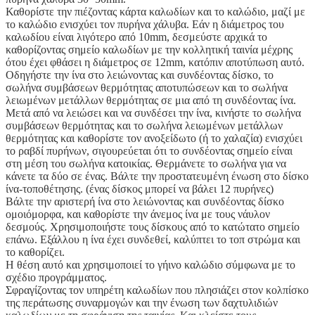
Καθορίστε την πιέζοντας κάρτα καλωδίων και το καλώδιο, μαζί με
το καλώδιο ενισχύει τον πυρήνα χάλυβα. Εάν η διάμετρος του
καλωδίου είναι λιγότερο από 10mm, δεσμεύστε αρχικά το
καθορίζοντας σημείο καλωδίων με την κολλητική ταινία μέχρης
ότου έχει φθάσει η διάμετρος σε 12mm, κατόπιν αποτύπωση αυτό.
Οδηγήστε την ίνα στο λειώνοντας και συνδέοντας δίσκο, το
σωλήνα συμβάσεων θερμότητας αποτυπώσεων και το σωλήνα
λειωμένων μετάλλων θερμότητας σε μια από τη συνδέοντας ίνα.
Μετά από να λειώσει και να συνδέσει την ίνα, κινήστε το σωλήνα
συμβάσεων θερμότητας και το σωλήνα λειωμένων μετάλλων
θερμότητας και καθορίστε τον ανοξείδωτο (ή το χαλαζία) ενισχύει
το ραβδί πυρήνων, σιγουρεύεται ότι το συνδέοντας σημείο είναι
στη μέση του σωλήνα κατοικίας. Θερμάνετε το σωλήνα για να
κάνετε τα δύο σε ένας. Βάλτε την προστατευμένη ένωση στο δίσκο
ίνα-τοποθέτησης. (ένας δίσκος μπορεί να βάλει 12 πυρήνες)
Βάλτε την αριστερή ίνα στο λειώνοντας και συνδέοντας δίσκο
ομοιόμορφα, και καθορίστε την άνεμος ίνα με τους νάυλον
δεσμούς. Χρησιμοποιήστε τους δίσκους από το κατώτατο σημείο
επάνω. Εξάλλου η ίνα έχει συνδεθεί, καλύπτει το τοπ στρώμα και
το καθορίζει.
Η θέση αυτό και χρησιμοποιεί το γήινο καλώδιο σύμφωνα με το
σχέδιο προγράμματος.
Σφραγίζοντας τον υπηρέτη καλωδίων που πλησιάζει στον κολπίσκο
της περάτωσης συναρμογών και την ένωση των δαχτυλιδιών