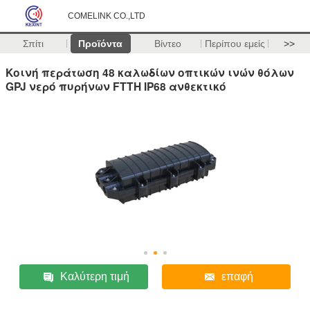
COMELINK CO.,LTD
Σπίτι
Προϊόντα
Βίντεο
Περίπου εμείς
>>
Κοινή περάτωση 48 καλωδίων οπτικών ινών θόλων
GPJ νερό πυρήνων FTTH IP68 ανθεκτικό
Καλύτερη τιμή
επαφή