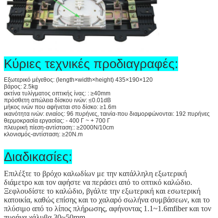
Κύριες τεχνικές προδιαγραφές:
Εξωτερικό μέγεθος: (length×width×height) 435×190×120
βάρος: 2.5kg
ακτίνα τυλίγματος οπτικής ίνας: : ≥40mm
πρόσθετη απώλεια δίσκου ινών: ≤0.01dB
μήκος ινών που αφήνεται στο δίσκο: ≥1.6m
ικανότητα ινών: ενιαίος: 96 πυρήνες, ταινία-που διαμορφώνονται: 192 πυρήνες
θερμοκρασία εργασίας: - 400 Γ ~ + 700 Γ
πλευρική πίεση-αντίσταση:: ≥2000N/10cm
κλονισμός-αντίσταση: ≥20N.m
Διαδικασίες:
Επιλέξτε το βρόχο καλωδίων με την κατάλληλη εξωτερική
διάμετρο και τον αφήστε να περάσει από το οπτικό καλώδιο.
Ξεφλουδίστε το καλώδιο, βγάλτε την εξωτερική και εσωτερική
κατοικία, καθώς επίσης και το χαλαρό σωλήνα συμβάσεων, και το
πλύσιμο από το λίπος πλήρωσης, αφήνοντας 1.1~1.6mfiber και τον
πυρήνα χάλυβα 30~50mm.