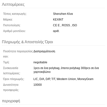
Λεπτομέρειες
Τόπος καταγωγής:
Shenzhen Κίνα
Μάρκα:
KEXINT
Πιστοποίηση:
CE E , ROSS , ISO
Αριθμό μοντέλου:
αριθ.
Πληρωμής & Αποστολής Όροι
Ποσότητα παραγγελίας
Διαπραγμάτευση
min:
Τιμή:
negotiable
Συσκευασία
1pcs σε ένα polybag, έπειτα polybag 300pcs σε ένα
χαρτοκιβώτιο
λεπτομέρειες:
Όροι πληρωμής:
L/C, D/A, D/P, T/T, Western Union, MoneyGram
Δυνατότητα
10000
προσφοράς:
περιγραφή