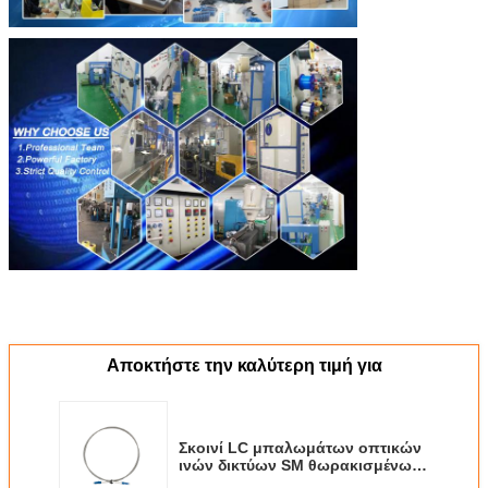
Αποκτήστε την καλύτερη τιμή για
Σκοινί LC μπαλωμάτων οπτικών
ινών δικτύων SM θωρακισμένων
μέτρα σακακιών μετάλλων UPC 1