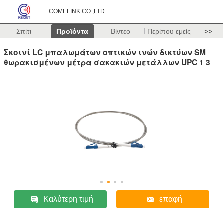
COMELINK CO.,LTD
Σπίτι
Προϊόντα
Βίντεο
Περίπου εμείς
>>
Σκοινί LC μπαλωμάτων οπτικών ινών δικτύων SM
θωρακισμένων μέτρα σακακιών μετάλλων UPC 1 3
Καλύτερη τιμή
επαφή