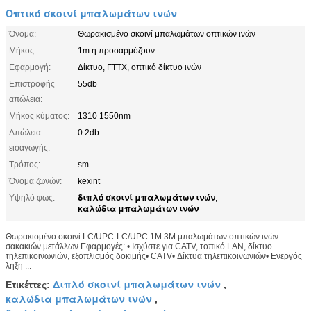
Οπτικό σκοινί μπαλωμάτων ινών
Όνομα:
Θωρακισμένο σκοινί μπαλωμάτων οπτικών ινών
Μήκος:
1m ή προσαρμόζουν
Εφαρμογή:
Δίκτυο, FTTX, οπτικό δίκτυο ινών
Επιστροφής
55db
απώλεια:
Μήκος κύματος:
1310 1550nm
Απώλεια
0.2db
εισαγωγής:
Τρόπος:
sm
Όνομα ζωνών:
kexint
διπλό σκοινί μπαλωμάτων ινών
Υψηλό φως:
,
καλώδια μπαλωμάτων ινών
Θωρακισμένο σκοινί LC/UPC-LC/UPC 1M 3M μπαλωμάτων οπτικών ινών
σακακιών μετάλλων Εφαρμογές: • Ισχύστε για CATV, τοπικό LAN, δίκτυο
τηλεπικοινωνιών, εξοπλισμός δοκιμής• CATV• Δίκτυα τηλεπικοινωνιών• Ενεργός
λήξη ...
Διπλό σκοινί μπαλωμάτων ινών
Ετικέττες:
,
καλώδια μπαλωμάτων ινών
,