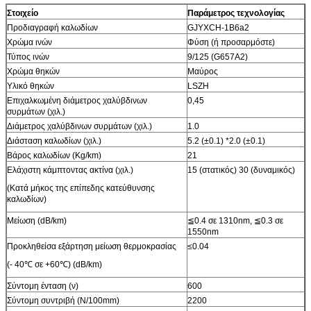
Στοιχείο
Παράμετρος τεχνολογίας
Προδιαγραφή καλωδίων
GJYXCH-1B6a2
Χρώμα ινών
Φύση (ή προσαρμόστε)
Τύπος ινών
9/125 (G657A2)
Χρώμα θηκών
Μαύρος
Υλικό θηκών
LSZH
Επιχαλκωμένη διάμετρος χαλύβδινων
0,45
συρμάτων (χιλ.)
Διάμετρος χαλύβδινων συρμάτων (χιλ.)
1.0
Διάσταση καλωδίων (χιλ.)
5.2 (±0.1) *2.0 (±0.1)
Βάρος καλωδίων (Kg/km)
21
Ελάχιστη κάμπτοντας ακτίνα (χιλ.)
15 (στατικός) 30 (δυναμικός)
(Κατά μήκος της επίπεδης κατεύθυνσης
καλωδίων)
Μείωση (dB/km)
≦0.4 σε 1310nm, ≦0.3 σε
1550nm
Προκληθείσα εξάρτηση μείωση θερμοκρασίας
≤0.04
(- 40℃ σε +60℃) (dB/km)
Σύντομη ένταση (ν)
600
Σύντομη συντριβή (N/100mm)
2200