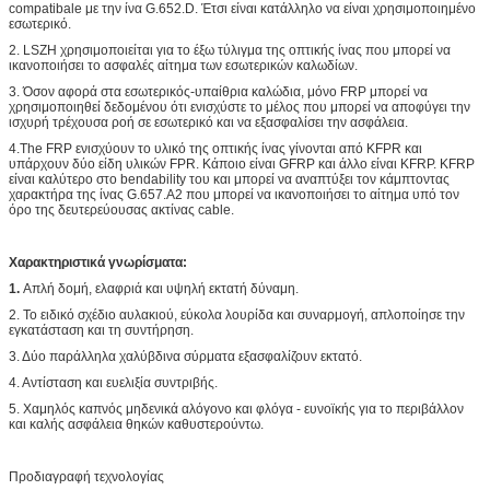
compatibale με την ίνα G.652.D. Έτσι είναι κατάλληλο να είναι χρησιμοποιημένο
εσωτερικό.
2. LSZH χρησιμοποιείται για το έξω τύλιγμα της οπτικής ίνας που μπορεί να
ικανοποιήσει το ασφαλές αίτημα των εσωτερικών καλωδίων.
3. Όσον αφορά στα εσωτερικός-υπαίθρια καλώδια, μόνο FRP μπορεί να
χρησιμοποιηθεί δεδομένου ότι ενισχύστε το μέλος που μπορεί να αποφύγει την
ισχυρή τρέχουσα ροή σε εσωτερικό και να εξασφαλίσει την ασφάλεια.
4.The FRP ενισχύουν το υλικό της οπτικής ίνας γίνονται από KFPR και
υπάρχουν δύο είδη υλικών FPR. Κάποιο είναι GFRP και άλλο είναι KFRP. KFRP
είναι καλύτερο στο bendability του και μπορεί να αναπτύξει τον κάμπτοντας
χαρακτήρα της ίνας G.657.A2 που μπορεί να ικανοποιήσει το αίτημα υπό τον
όρο της δευτερεύουσας ακτίνας cable.
Χαρακτηριστικά γνωρίσματα:
1.
Απλή δομή, ελαφριά και υψηλή εκτατή δύναμη.
2. Το ειδικό σχέδιο αυλακιού, εύκολα λουρίδα και συναρμογή, απλοποίησε την
εγκατάσταση και τη συντήρηση.
3. Δύο παράλληλα χαλύβδινα σύρματα εξασφαλίζουν εκτατό.
4. Αντίσταση και ευελιξία συντριβής.
5. Χαμηλός καπνός μηδενικά αλόγονο και φλόγα - ευνοϊκής για το περιβάλλον
και καλής ασφάλεια θηκών καθυστερούντω.
Προδιαγραφή τεχνολογίας