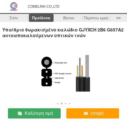
COMELINK CO.,LTD
Σπίτι
Προϊόντα
Βίντεο
Περίπου εμείς
>>
Υπαίθριο θωρακισμένο καλώδιο GJYXCH 2B6 G657A2
αυτοαποκαλούμενων οπτικών ινών
Καλύτερη τιμή
επαφή