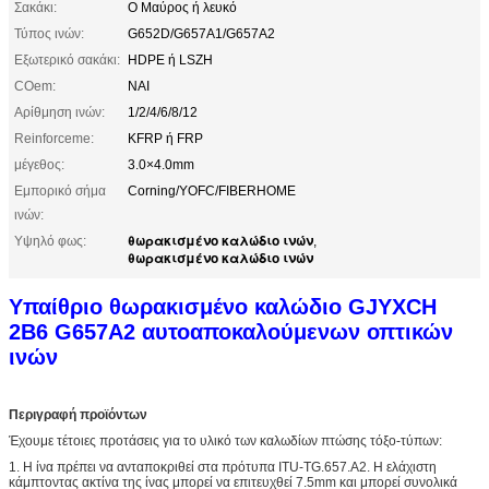
Σακάκι:
Ο Μαύρος ή λευκό
Τύπος ινών:
G652D/G657A1/G657A2
Εξωτερικό σακάκι:
HDPE ή LSZH
COem:
ΝΑΙ
Αρίθμηση ινών:
1/2/4/6/8/12
Reinforceme:
KFRP ή FRP
μέγεθος:
3.0×4.0mm
Εμπορικό σήμα
Corning/YOFC/FIBERHOME
ινών:
θωρακισμένο καλώδιο ινών
Υψηλό φως:
,
θωρακισμένο καλώδιο ινών
Υπαίθριο θωρακισμένο καλώδιο GJYXCH
2B6 G657A2 αυτοαποκαλούμενων οπτικών
ινών
Περιγραφή προϊόντων
Έχουμε τέτοιες προτάσεις για το υλικό των καλωδίων πτώσης τόξο-τύπων:
1. Η ίνα πρέπει να ανταποκριθεί στα πρότυπα ITU-TG.657.A2. Η ελάχιστη
κάμπτοντας ακτίνα της ίνας μπορεί να επιτευχθεί 7.5mm και μπορεί συνολικά