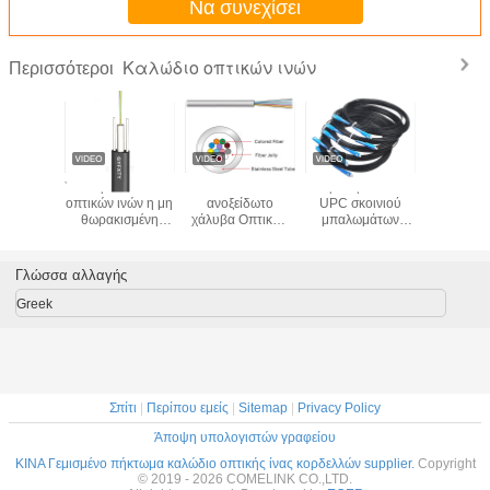
Να συνεχίσει
Καλώδιο οπτικών ινών
Περισσότεροι
INT
Υπαίθρια GYFXTY
KEXINT από
Προ Apc 1 Sc
μαύρη εξω
BV 12
οπτικών ινών η μη
ανοξείδωτο
UPC σκοινιού
θήκη PV
 G657A1
θωρακισμένη
χάλυβα Οπτικών
μπαλωμάτων
καλωδίων 
ωτερικού
μαύρη κεντρική
ινών Loose Tube
καλωδίων πτώσης
ινών δια
εδης
ακτίνα πυρήνων
1 - 96 Cores
οπτικών ινών
2.0mm 
ας ίνες
2-24 καλωδίων
Αδιάβροχο
Connectorized
Γλώσσα αλλαγής
καλωδίου
χαλαρώνει το
Ftth πυρήνας 2
σωλήνα
Greek
Σπίτι
|
Περίπου εμείς
|
Sitemap
|
Privacy Policy
Άποψη υπολογιστών γραφείου
ΚΙΝΑ Γεμισμένο πήκτωμα καλώδιο οπτικής ίνας κορδελλών supplier.
Copyright
© 2019 - 2026 COMELINK CO.,LTD.